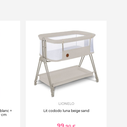
LIONELO
 blanc +
Lit cododo luna beige sand
0 cm
99
,90 €