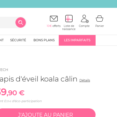
10€
offerts
Liste de
Compte
Panier
naissance
NT
SÉCURITÉ
BONS PLANS
LES IMPARFAITS
TECH
apis d'éveil koala câlin
Détails
39
,90 €
nt
0
d'éco-participation
,13 €