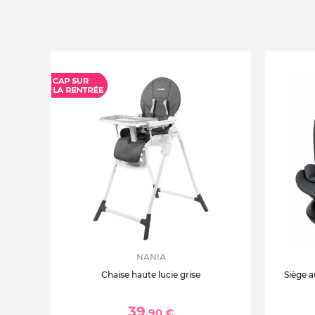
NANIA
Chaise haute lucie grise
Siège a
39
,90 €