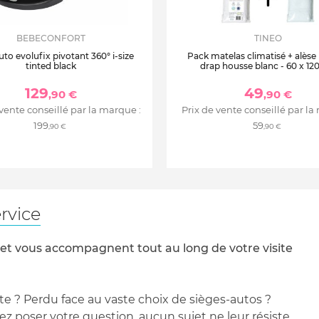
BEBECONFORT
TINEO
uto evolufix pivotant 360° i-size
Pack matelas climatisé + alèse
tinted black
drap housse blanc - 60 x 12
129
49
,90 €
,90 €
 vente conseillé par la marque :
Prix de vente conseillé par la
199
59
,90 €
,90 €
rvice
 et vous accompagnent tout au long de votre visite
te ? Perdu face au vaste choix de sièges-autos ?
 poser votre question, aucun sujet ne leur résiste