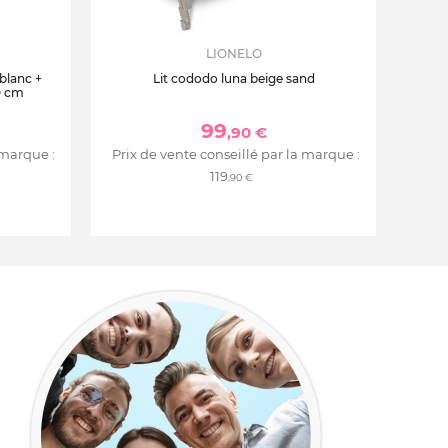
LIONELO
 blanc +
Lit cododo luna beige sand
0 cm
99
,90 €
 marque :
Prix de vente conseillé par la marque :
119
,90 €