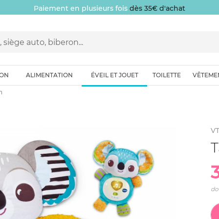
Paiement en plusieurs fois
dès 35€ d'achat
ION
ALIMENTATION
ÉVEIL ET JOUET
TOILETTE
VÊTEME
n
V
T
do