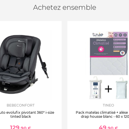
Achetez ensemble
BEBECONFORT
TINEO
uto evolufix pivotant 360° i-size
Pack matelas climatisé + alèse
tinted black
drap housse blanc - 60 x 12
129
49
,90 €
,90 €