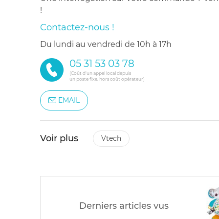
!
Contactez-nous !
du lundi au vendredi de 10h à 17h
05 31 53 03 78
(Coût d'un appel local depuis
un poste fixe, hors coût opérateur)
EMAIL
Voir plus
vtech
Derniers articles vus