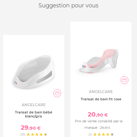
Suggestion pour vous
ANGELCARE
Transat de bain fit rose
ANGELCARE
Transat de bain bébé
20
,90 €
blanc/gris
Prix de vente conseillé par la
29
,90 €
marque :
24
,90 €
(29)
(2)