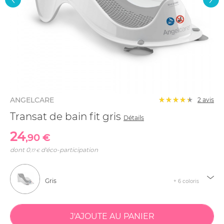
ANGELCARE
2
avis
Transat de bain fit gris
Détails
24
,90 €
dont
0
d'éco-participation
,17 €
Gris
+ 6 coloris