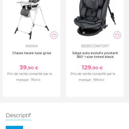
NANIA
BEBECONFORT
Chaise haute lucie grise
Siège auto evolufix pivotant
360° i-size tinted black
39
129
,90 €
,90 €
Prix de vente conseillé par la
Prix de vente conseillé par la
marque :
79
marque :
199
,90 €
,90 €
Descriptif