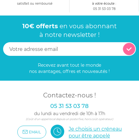
satisfait ou remboursé
à votre écoute :
05 31 53 03 78
10€ offerts
en vous abonnant
à notre newsletter !
Recevez avant tout le monde
nos avantages, offres et nouveautés !
Contactez-nous !
05 31 53 03 78
du lundi au vendredi de 10h à 17h
(Coût d'un appel local depuis un poste fixe, hors coût opérateur)
Je choisis un créneau
EMAIL
pour être appelé