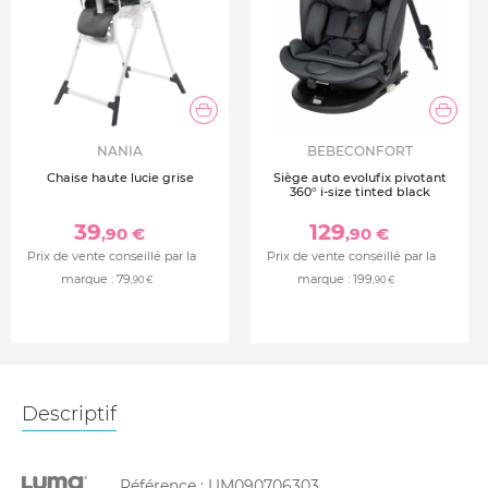
NANIA
BEBECONFORT
Chaise haute lucie grise
Siège auto evolufix pivotant
360° i-size tinted black
39
129
,90 €
,90 €
Prix de vente conseillé par la
Prix de vente conseillé par la
marque :
79
marque :
199
,90 €
,90 €
Descriptif
Référence :
UM090706303