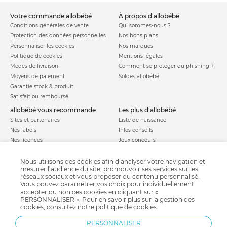
votre commande allobébé
à propos d'allobébé
Conditions générales de vente
Qui sommes-nous ?
Protection des données personnelles
Nos bons plans
Personnaliser les cookies
Nos marques
Politique de cookies
Mentions légales
Modes de livraison
Comment se protéger du phishing ?
Moyens de paiement
Soldes allobébé
Garantie stock & produit
Satisfait ou remboursé
allobébé vous recommande
les plus d'allobébé
Sites et partenaires
Liste de naissance
Nos labels
Infos conseils
Nos licences
Jeux concours
Valise de maternité
Besoin d'aide ?
Parrainage
Nous utilisons des cookies afin d’analyser votre navigation et
FAQ
mesurer l’audience du site, promouvoir ses services sur les
Paiement sécurisé
réseaux sociaux et vous proposer du contenu personnalisé.
Vous pouvez paramétrer vos choix pour individuellement
accepter ou non ces cookies en cliquant sur «
PERSONNALISER ». Pour en savoir plus sur la gestion des
Charte qualité
cookies, consultez notre
politique de cookies
.
PERSONNALISER