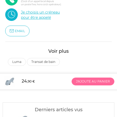
(Coût d'un appel local depuis
un poste fixe, hors coût opérateur)
Je choisis un créneau
pour être appelé
EMAIL
Voir plus
luma
transat de bain
24
,90 €
J'AJOUTE AU PANIER
Derniers articles vus