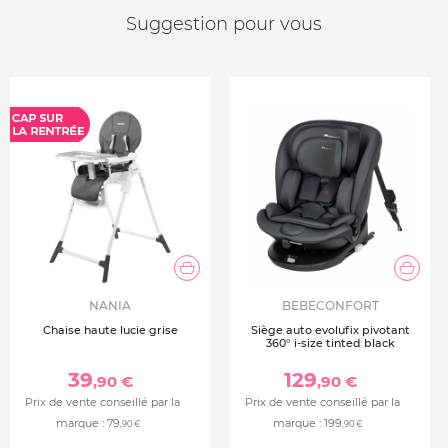
Suggestion pour vous
NANIA
BEBECONFORT
Chaise haute lucie grise
Siège auto evolufix pivotant
360° i-size tinted black
39
129
,90 €
,90 €
Prix de vente conseillé par la
Prix de vente conseillé par la
marque :
79
marque :
199
,90 €
,90 €