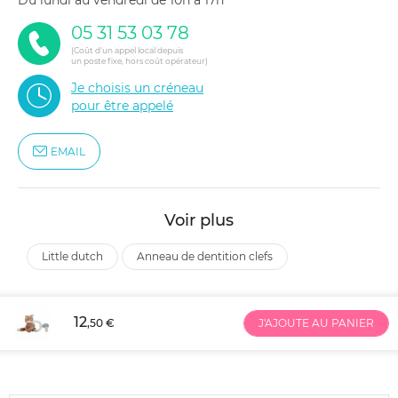
du lundi au vendredi de 10h à 17h
05 31 53 03 78
(Coût d'un appel local depuis
un poste fixe, hors coût opérateur)
Je choisis un créneau
pour être appelé
EMAIL
Voir plus
little dutch
anneau de dentition clefs
12
,50 €
J'AJOUTE AU PANIER