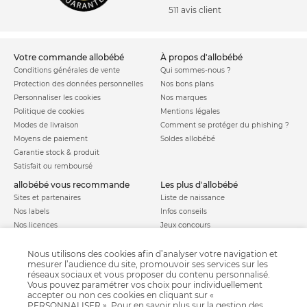
511 avis client
votre commande allobébé
à propos d'allobébé
Conditions générales de vente
Qui sommes-nous ?
Protection des données personnelles
Nos bons plans
Personnaliser les cookies
Nos marques
Politique de cookies
Mentions légales
Modes de livraison
Comment se protéger du phishing ?
Moyens de paiement
Soldes allobébé
Garantie stock & produit
Satisfait ou remboursé
allobébé vous recommande
les plus d'allobébé
Sites et partenaires
Liste de naissance
Nos labels
Infos conseils
Nos licences
Jeux concours
Valise de maternité
Besoin d'aide ?
Parrainage
Nous utilisons des cookies afin d’analyser votre navigation et
FAQ
mesurer l’audience du site, promouvoir ses services sur les
Paiement sécurisé
réseaux sociaux et vous proposer du contenu personnalisé.
Vous pouvez paramétrer vos choix pour individuellement
accepter ou non ces cookies en cliquant sur «
PERSONNALISER ». Pour en savoir plus sur la gestion des
Charte qualité