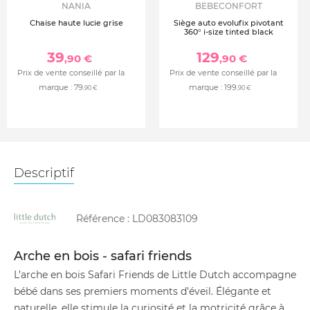
NANIA
BEBECONFORT
Chaise haute lucie grise
Siège auto evolufix pivotant
360° i-size tinted black
39
129
,90 €
,90 €
Prix de vente conseillé par la
Prix de vente conseillé par la
marque :
79
marque :
199
,90 €
,90 €
Descriptif
Référence :
LD083083109
Arche en bois - safari friends
L’arche en bois Safari Friends de Little Dutch accompagne
bébé dans ses premiers moments d’éveil. Élégante et
naturelle, elle stimule la curiosité et la motricité grâce à