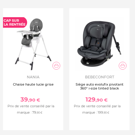
Trapp
Lorsqu’il est utilisé avec le Baby Set, le rangement Tripp
Trapp® Storage doit être fixé sur la chaise avant
d’installer le rail du Baby Set de votre enfant.
S’adapte à toutes les chaises Tripp Trapp® fabriquées
après 2003
Veuillez retirer tous les accessoires Tripp Trapp® avant de
fixer le rangement Tripp Trapp® Storage à votre chaise ou
de le retirer. Si vous utilisez le Tripp Trapp® Storage avec
le coussin Tripp Trapp® Classic, placez d’abord le coussin
sur la chaise avant de fixer le rangement Tripp Trapp®
Storage, et faites glisser l’arrière du coussin sur le côté
NANIA
BEBECONFORT
pour vérifier que le Tripp Trapp® Storage est bien fixé à la
Chaise haute lucie grise
Siège auto evolufix pivotant
360° i-size tinted black
chaise Tripp Trapp®.
39
129
,90 €
,90 €
Prix de vente conseillé par la
Prix de vente conseillé par la
marque :
79
marque :
199
,90 €
,90 €