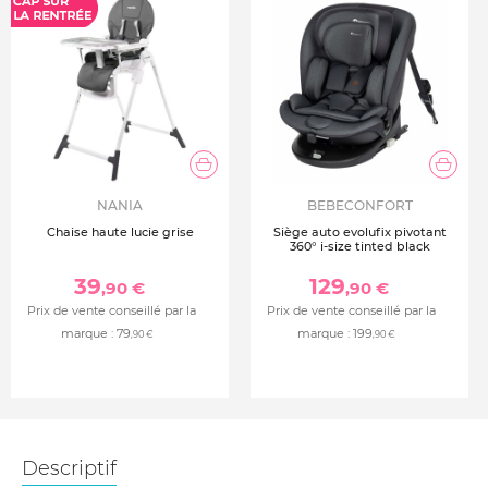
NANIA
BEBECONFORT
Chaise haute lucie grise
Siège auto evolufix pivotant
360° i-size tinted black
39
129
,90 €
,90 €
Prix de vente conseillé par la
Prix de vente conseillé par la
marque :
79
marque :
199
,90 €
,90 €
Descriptif