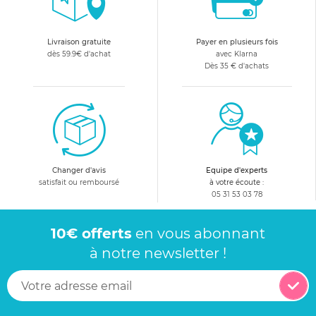
Livraison gratuite
Payer en plusieurs fois
dès 59.9€ d'achat
avec Klarna
Dès 35 € d'achats
Changer d'avis
Equipe d'experts
satisfait ou remboursé
à votre écoute :
05 31 53 03 78
10€ offerts
en vous abonnant
à notre newsletter !