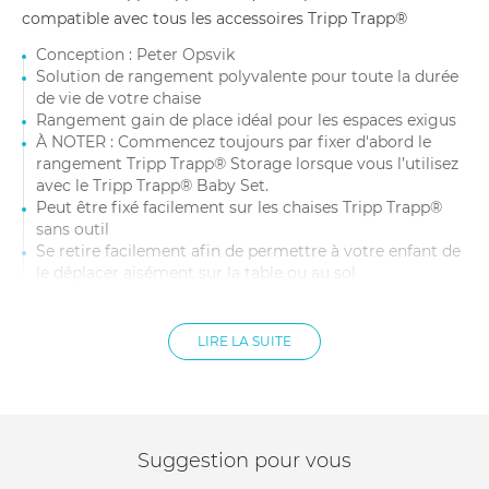
compatible avec tous les accessoires Tripp Trapp®
Conception : Peter Opsvik
Solution de rangement polyvalente pour toute la durée
de vie de votre chaise
Rangement gain de place idéal pour les espaces exigus
À NOTER : Commencez toujours par fixer d'abord le
rangement Tripp Trapp® Storage lorsque vous l’utilisez
avec le Tripp Trapp® Baby Set.
Peut être fixé facilement sur les chaises Tripp Trapp®
sans outil
Se retire facilement afin de permettre à votre enfant de
le déplacer aisément sur la table ou au sol
Idéal pour garder à portée de main tous les
indispensables du repas
Facile à nettoyer, lavable au lave-vaisselle
LIRE LA SUITE
Plastique durable sans BPA
Contenance jusqu’à 1 kg
Permet de garder bien rangés les jouets ou le matériel
de dessin de votre enfant
Hauteur adaptée aux tout-petits
Suggestion pour vous
Compatible avec tous les accessoires des chaises Tripp