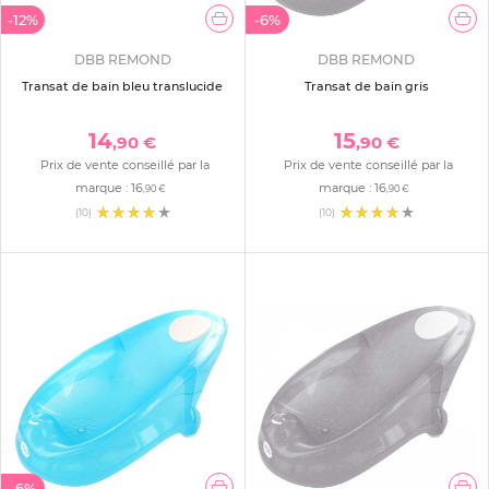
-12%
-6%
DBB REMOND
DBB REMOND
Transat de bain bleu translucide
Transat de bain gris
14
15
,90 €
,90 €
Prix de vente conseillé par la
Prix de vente conseillé par la
marque :
16
marque :
16
,90 €
,90 €
(10)
(10)
-6%