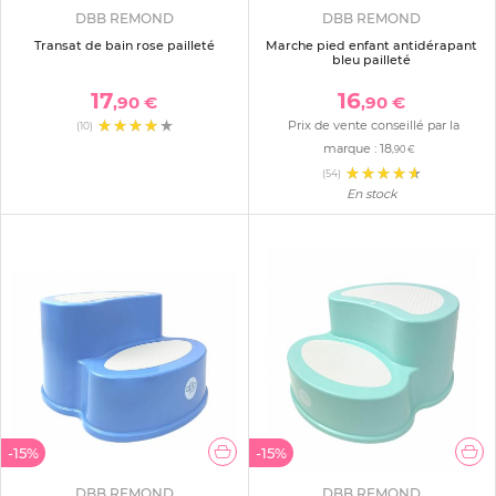
DBB REMOND
DBB REMOND
Transat de bain rose pailleté
Marche pied enfant antidérapant
bleu pailleté
17
16
,90 €
,90 €
Prix de vente conseillé par la
(10)
marque :
18
,90 €
(54)
En stock
-15%
-15%
DBB REMOND
DBB REMOND