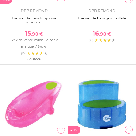
DBB REMOND
DBB REMOND
Transat de bain turquoise
Transat de bain gris pailleté
translucide
15
16
,90 €
,90 €
Prix de vente conseillé par la
(10)
marque :
16
,90 €
(10)
En stock
-11%