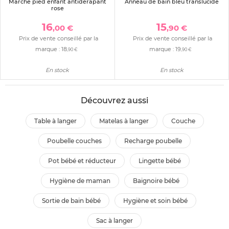
Marche pied enfant antidérapant
Anneau de bain bleu translucide
rose
16
15
,00 €
,90 €
Prix de vente conseillé par la
Prix de vente conseillé par la
marque :
18
marque :
19
,90 €
,90 €
En stock
En stock
Découvrez aussi
table à langer
matelas à langer
couche
poubelle couches
recharge poubelle
pot bébé et réducteur
lingette bébé
hygiène de maman
baignoire bébé
sortie de bain bébé
hygiène et soin bébé
sac à langer