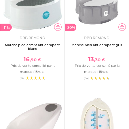
-11%
-30%
DBB REMOND
DBB REMOND
Marche pied enfant antidérapant
Marche pied antidérapant gris
blanc
16
13
,90 €
,30 €
Prix de vente conseillé par la
Prix de vente conseillé par la
marque :
18
marque :
18
,90 €
,90 €
(54)
(54)