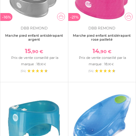
-16%
-21%
DBB REMOND
DBB REMOND
Marche pied enfant antidérapant
Marche pied enfant antidérapant
argent
rose pailleté
15
14
,90 €
,90 €
Prix de vente conseillé par la
Prix de vente conseillé par la
marque :
18
marque :
18
,90 €
,90 €
(54)
(54)