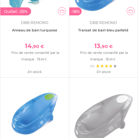
Outlet
-25%
-18%
DBB REMOND
DBB REMOND
Anneau de bain turquoise
Transat de bain bleu pailleté
14
13
,90 €
,90 €
Prix de vente conseillé par la
Prix de vente conseillé par la
marque :
19
marque :
16
,90 €
,90 €
(10)
En stock
En stock