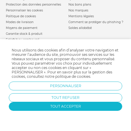
Protection des données personnelles
Nos bons plans
Personnaliser les cookies
Nos marques
Politique de cookies
Mentions légales
Modes de livraison
Comment se protéger du phishing ?
Moyens de paiement
Soldes allobébé
Garantie stock & produit
Satisfait ou remboursé
allobébé vous recommande
les plus d'allobébé
Nous utilisons des cookies afin d’analyser votre navigation et
Sites et partenaires
Liste de naissance
mesurer l’audience du site, promouvoir ses services sur les
réseaux sociaux et vous proposer du contenu personnalisé.
Nos labels
Infos conseils
Vous pouvez paramétrer vos choix pour individuellement
Nos licences
Jeux concours
accepter ou non ces cookies en cliquant sur «
Valise de maternité
PERSONNALISER ». Pour en savoir plus sur la gestion des
Besoin d'aide ?
cookies, consultez notre
politique de cookies
.
Parrainage
FAQ
Paiement sécurisé
PERSONNALISER
TOUT REFUSER
Charte qualité
TOUT ACCEPTER