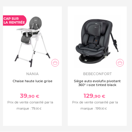
NANIA
BEBECONFORT
Chaise haute lucie grise
Siège auto evolufix pivotant
360° i-size tinted black
39
129
,90 €
,90 €
Prix de vente conseillé par la
Prix de vente conseillé par la
marque :
79
marque :
199
,90 €
,90 €