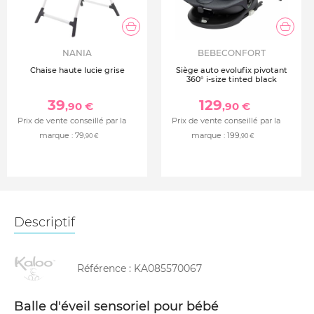
NANIA
BEBECONFORT
Chaise haute lucie grise
Siège auto evolufix pivotant
360° i-size tinted black
39
129
,90 €
,90 €
Prix de vente conseillé par la
Prix de vente conseillé par la
marque :
79
marque :
199
,90 €
,90 €
Descriptif
Référence :
KA085570067
Balle d'éveil sensoriel pour bébé