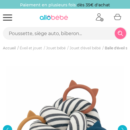
Paiement en plusieurs fois
dès 35€ d'achat
Accueil
Éveil et jouet
Jouet bébé
Jouet d'éveil bébé
Balle d'éveil s