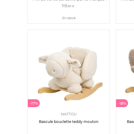
119
,90 €
En stock
-17%
-18%
NATTOU
Bascule bouclette teddy mouton
Bas