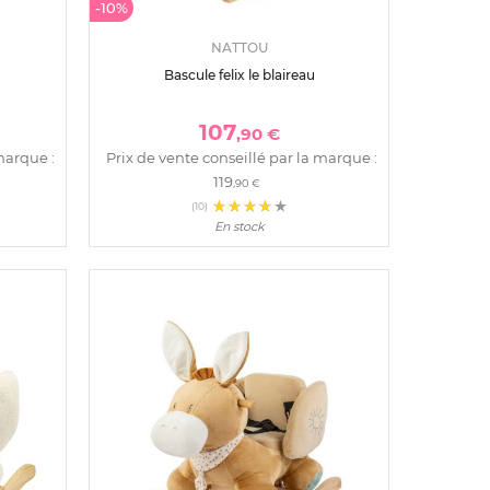
-10%
NATTOU
Bascule felix le blaireau
107
,90 €
marque :
Prix de vente conseillé par la marque :
119
,90 €
(10)
En stock