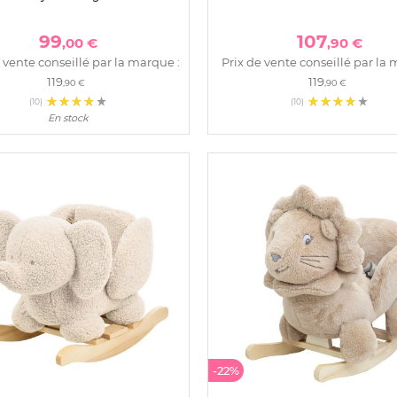
99
107
,00 €
,90 €
 vente conseillé par la marque :
Prix de vente conseillé par la 
119
119
,90 €
,90 €
(10)
(10)
En stock
-22%