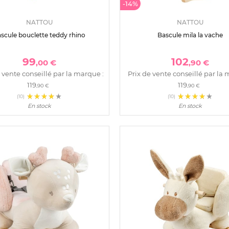
-14%
NATTOU
NATTOU
scule bouclette teddy rhino
Bascule mila la vache
99
102
,00 €
,90 €
 vente conseillé par la marque :
Prix de vente conseillé par la 
119
119
,90 €
,90 €
(10)
(10)
En stock
En stock