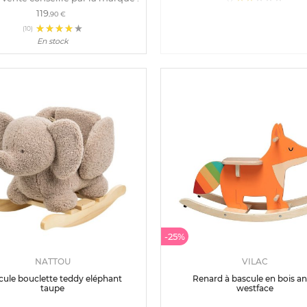
119
,90 €
(10)
En stock
-25%
NATTOU
VILAC
cule bouclette teddy eléphant
Renard à bascule en bois a
taupe
westface