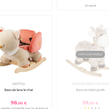
En stock
NON DISPONIBLE
NATTOU
ATMOSPHERA FOR KIDS
Bascule lana le chat
Bascule bébé girafe
98
59
,00 €
,90 €
 vente conseillé par la marque :
(1)