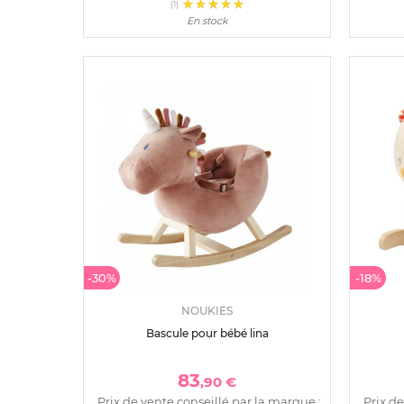
(1)
En stock
-30%
-18%
NOUKIES
Bascule pour bébé lina
83
,90 €
Prix de vente conseillé par la marque :
Prix de