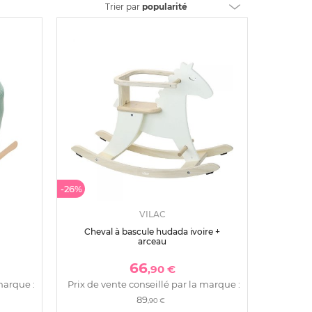
Trier
par
popularité
-26%
VILAC
Cheval à bascule hudada ivoire +
arceau
66
,90 €
marque :
Prix de vente conseillé par la marque :
89
,90 €