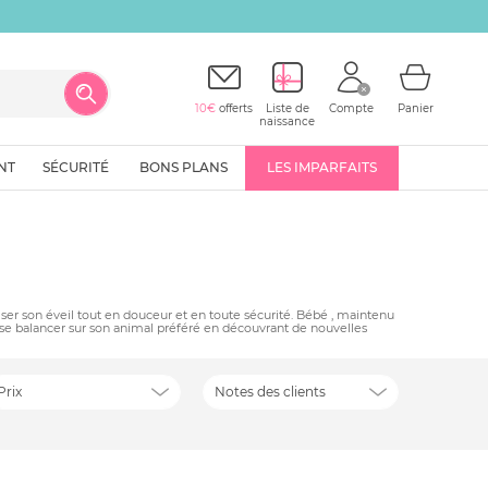
10€
offerts
Liste de
Compte
Panier
naissance
NT
SÉCURITÉ
BONS PLANS
LES IMPARFAITS
er son éveil tout en douceur et en toute sécurité. Bébé , maintenu
 se balancer sur son animal préféré en découvrant de nouvelles
Prix
Notes des clients