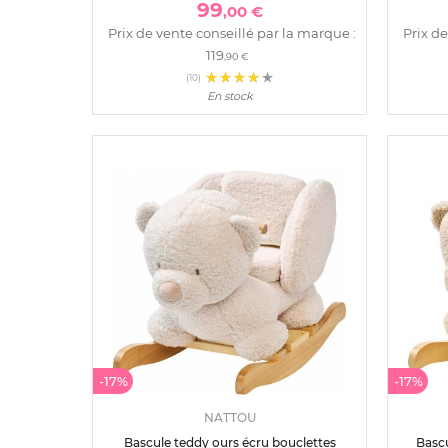
99
,00 €
Prix de vente conseillé par la marque :
Prix de
119
,90 €
(10)
En stock
-17%
-17%
NATTOU
Bascule teddy ours écru bouclettes
Bascu