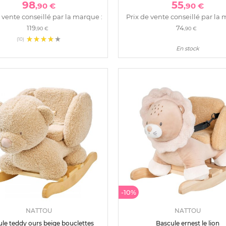
98
55
,90 €
,90 €
 vente conseillé par la marque :
Prix de vente conseillé par la 
119
74
,90 €
,90 €
(10)
En stock
-10%
NATTOU
NATTOU
le teddy ours beige bouclettes
Bascule ernest le lion