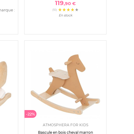
119
,90 €
marque :
(10)
En stock
-22%
ATMOSPHERA FOR KIDS
Bascule en bois cheval marron