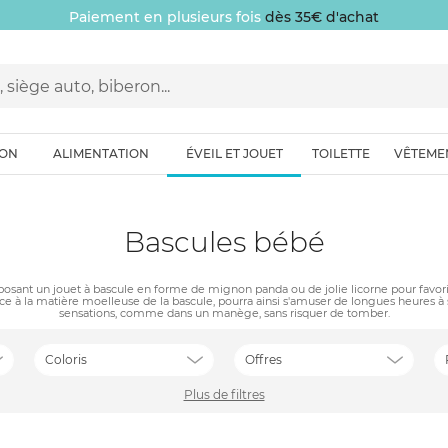
Paiement en plusieurs fois
dès 35€ d'achat
ION
ALIMENTATION
ÉVEIL ET JOUET
TOILETTE
VÊTEME
Bascules bébé
sant un jouet à bascule en forme de mignon panda ou de jolie licorne pour favoris
ce à la matière moelleuse de la bascule, pourra ainsi s'amuser de longues heures à
sensations, comme dans un manège, sans risquer de tomber.
Coloris
Offres
Plus de filtres