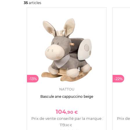
35
art
icles
-13%
-22%
NATTOU
Bascule ane cappuccino beige
104
,90 €
Prix de vente conseillé par la marque :
Prix de
119
,90 €