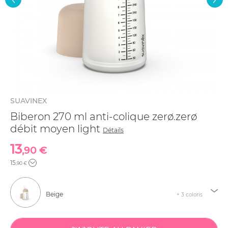
SUAVINEX
Biberon 270 ml anti-colique zerø.zerø
débit moyen light
Détails
13
,90 €
15
,90 €
Beige
+ 3 coloris