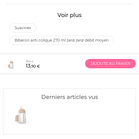
Voir plus
suavinex
biberon anti colique 270 ml zerø.zerø débit moyen
15
,90 €
J'AJOUTE AU PANIER
13
,90 €
Derniers articles vus