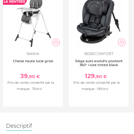
NANIA
BEBECONFORT
Chaise haute lucie grise
Siège auto evolufix pivotant
360° i-size tinted black
39
129
,90 €
,90 €
Prix de vente conseillé par la
Prix de vente conseillé par la
marque :
79
marque :
199
,90 €
,90 €
Descriptif