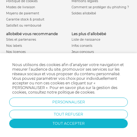
Politique de cookies
Mentions légales
Modes de livraison
Comment se protéger du phishing ?
Moyens de paiement
Soldes allobébé
Garantie stock & produit
Satisfait ou remboursé
allobébé vous recommande
les plus d'allobébé
Sites et partenaires
Liste de naissance
Nos labels
Infos conseils
Nos licences
Jeux concours
Valise de maternité
Besoin d'aide ?
Parrainage
Nous utilisons des cookies afin d’analyser votre navigation et
FAQ
mesurer l’audience du site, promouvoir ses services sur les
Paiement sécurisé
réseaux sociaux et vous proposer du contenu personnalisé.
Vous pouvez paramétrer vos choix pour individuellement
accepter ou non ces cookies en cliquant sur «
PERSONNALISER ». Pour en savoir plus sur la gestion des
Charte qualité
cookies, consultez notre
politique de cookies
.
PERSONNALISER
TOUT REFUSER
TOUT ACCEPTER
Protection par reCAPTCHA