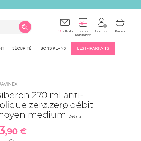
otre première commande
10€
offerts
Liste de
Compte
Panier
naissance
NT
SÉCURITÉ
BONS PLANS
LES IMPARFAITS
UAVINEX
iberon 270 ml anti-
olique zerø.zerø débit
moyen medium
Détails
3
,90 €