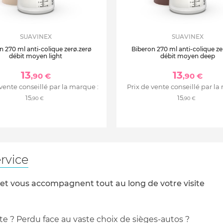
SUAVINEX
SUAVINEX
n 270 ml anti-colique zerø.zerø
Biberon 270 ml anti-colique ze
débit moyen light
débit moyen deep
13
13
,90 €
,90 €
 vente conseillé par la marque :
Prix de vente conseillé par la
15
15
,90 €
,90 €
rvice
 et vous accompagnent tout au long de votre visite
te ? Perdu face au vaste choix de sièges-autos ?