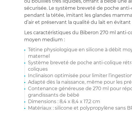
ou bouillies très liquides, offrant à bébé une 
sécurisée. Le système breveté de poche anti-c
pendant la tétée, imitant les glandes mammair
d’air et préservant la qualité du lait en évitan
Les caractéristiques du Biberon 270 ml anti-co
moyen medium :
Tétine physiologique en silicone à débit m
maternel
Système breveté de poche anti-colique rétra
coliques
Inclinaison optimisée pour limiter l’ingestion 
Adapté dès la naissance, même pour les pr
Contenance généreuse de 270 ml pour répo
grandissants de bébé
Dimensions : 8,4 x 8,4 x 17,2 cm
Matériaux : silicone et polypropylène sans B