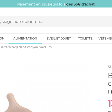
10 € offerts
sur v
ION
ALIMENTATION
ÉVEIL ET JOUET
TOILETTE
VÊTEME
ique zerø.zerø débit moyen medium
S
B
c
1