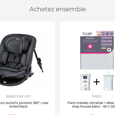
Achetez ensemble
BEBECONFORT
TINEO
uto evolufix pivotant 360° i-size
Pack matelas climatisé + alèse
tinted black
drap housse blanc - 60 x 12