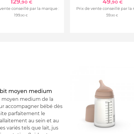
129
49
,90 €
,90 €
 vente conseillé par la marque :
Prix de vente conseillé par la
199
59
,90 €
,90 €
 débit moyen medium
bit moyen medium de la
our accompagner bébé dès
mite parfaitement le
 allaitement au sein et au
 variés tels que lait, jus