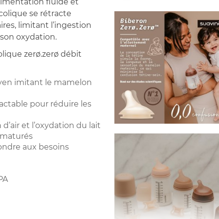
alimentation fluide et
olique se rétracte
es, limitant l’ingestion
t son oxydation.
lique zerø.zerø débit
oyen imitant le mamelon
ctable pour réduire les
d’air et l’oxydation du lait
ématurés
ndre aux besoins
PA