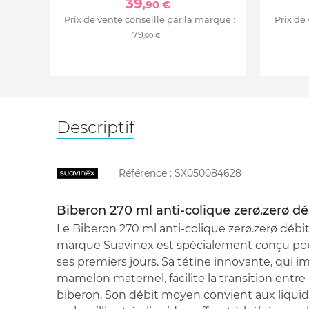
39
,90 €
Prix de vente conseillé par la marque :
Prix de
79
,90 €
Descriptif
Référence :
SX050084628
Biberon 270 ml anti-colique zerø.zerø
Le Biberon 270 ml anti-colique zerø.zerø dé
marque Suavinex est spécialement conçu p
ses premiers jours. Sa tétine innovante, qui i
mamelon maternel, facilite la transition entre
biberon. Son débit moyen convient aux liquides