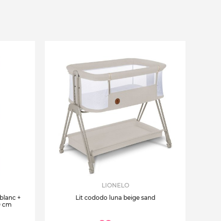
LIONELO
 blanc +
Lit cododo luna beige sand
0 cm