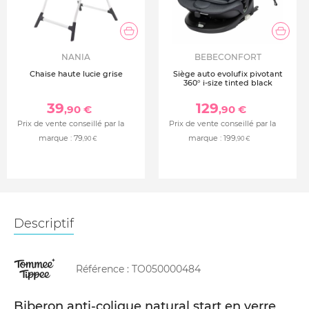
NANIA
BEBECONFORT
Chaise haute lucie grise
Siège auto evolufix pivotant
360° i-size tinted black
39
129
,90 €
,90 €
Prix de vente conseillé par la
Prix de vente conseillé par la
marque :
79
marque :
199
,90 €
,90 €
Descriptif
Référence :
TO050000484
Biberon anti-colique natural start en verre