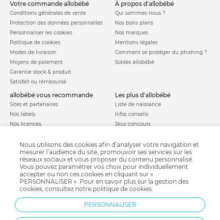
votre commande allobébé
à propos d'allobébé
Conditions générales de vente
Qui sommes-nous ?
Protection des données personnelles
Nos bons plans
Personnaliser les cookies
Nos marques
Politique de cookies
Mentions légales
Modes de livraison
Comment se protéger du phishing ?
Moyens de paiement
Soldes allobébé
Garantie stock & produit
Satisfait ou remboursé
allobébé vous recommande
les plus d'allobébé
Sites et partenaires
Liste de naissance
Nos labels
Infos conseils
Nos licences
Jeux concours
Valise de maternité
Besoin d'aide ?
Parrainage
Nous utilisons des cookies afin d’analyser votre navigation et
FAQ
mesurer l’audience du site, promouvoir ses services sur les
Paiement sécurisé
réseaux sociaux et vous proposer du contenu personnalisé.
Vous pouvez paramétrer vos choix pour individuellement
accepter ou non ces cookies en cliquant sur «
PERSONNALISER ». Pour en savoir plus sur la gestion des
Charte qualité
cookies, consultez notre
politique de cookies
.
PERSONNALISER