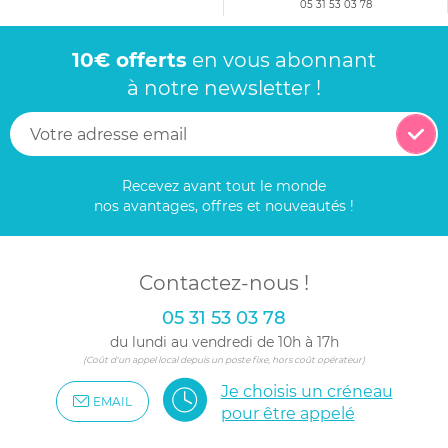
05 31 53 03 78
10€ offerts
en vous abonnant
à notre newsletter !
Recevez avant tout le monde
nos avantages, offres et nouveautés !
Contactez-nous !
05 31 53 03 78
du lundi au vendredi de 10h à 17h
(Coût d'un appel local depuis un poste fixe, hors coût opérateur)
Je choisis un créneau
EMAIL
pour être appelé