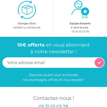
Changer d'avis
Equipe d'experts
satisfait ou remboursé
à votre écoute :
05 31 53 03 78
10€ offerts
en vous abonnant
à notre newsletter !
Recevez avant tout le monde
nos avantages, offres et nouveautés !
Contactez-nous !
05 31 53 03 78