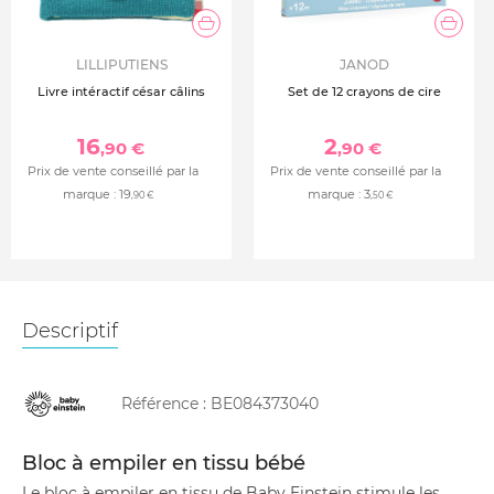
LILLIPUTIENS
JANOD
Livre intéractif césar câlins
Set de 12 crayons de cire
16
2
,90 €
,90 €
Prix de vente conseillé par la
Prix de vente conseillé par la
marque :
19
marque :
3
,90 €
,50 €
Descriptif
Référence :
BE084373040
Bloc à empiler en tissu bébé
Le bloc à empiler en tissu de Baby Einstein stimule les