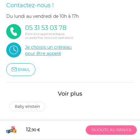
Contactez-nous !
du lundi au vendredi de 10h à 17h
05 31 53 03 78
(Coût d'un appel local depuis
un poste fixe, hors coût opérateur)
Je choisis un créneau
pour être appelé
EMAIL
Voir plus
baby einstein
12
,90 €
J'AJOUTE AU PANIER