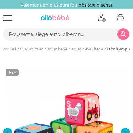
Paiement en plusieurs fois
dès 35€ d'achat
Accueil
Éveil et jouet
Jouet bébé
Jouet d'éveil bébé
Bloc à empiler
New