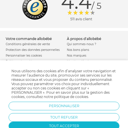
4.4
/ 5
511 avis client
votre commande allobébé
à propos d'allobébé
Conditions générales de vente
Qui sommes-nous ?
Protection des données personnelles
Nos bons plans
Personnaliser les cookies
Nos marques
Politique de cookies
Mentions légales
Modes de livraison
Comment se protéger du phishing ?
Nous utilisons des cookies afin d’analyser votre navigation et
Moyens de paiement
Soldes allobébé
mesurer l’audience du site, promouvoir ses services sur les
Garantie stock & produit
réseaux sociaux et vous proposer du contenu personnalisé.
Vous pouvez paramétrer vos choix pour individuellement
Satisfait ou remboursé
accepter ou non ces cookies en cliquant sur «
allobébé vous recommande
les plus d'allobébé
PERSONNALISER ». Pour en savoir plus sur la gestion des
cookies, consultez notre
politique de cookies
.
Sites et partenaires
Liste de naissance
Nos labels
Infos conseils
PERSONNALISER
Nos licences
Jeux concours
Valise de maternité
Besoin d'aide ?
TOUT REFUSER
Parrainage
FAQ
TOUT ACCEPTER