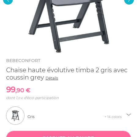
BEBECONFORT
Chaise haute évolutive timba 2 gris avec
coussin grey
Détails
99
,90 €
dont
1
d'éco-participation
,31 €
Gris
+ 14 coloris