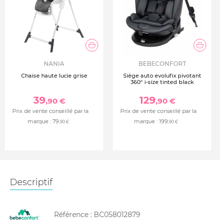
NANIA
BEBECONFORT
Chaise haute lucie grise
Siège auto evolufix pivotant
360° i-size tinted black
39
129
,90 €
,90 €
Prix de vente conseillé par la
Prix de vente conseillé par la
marque :
79
marque :
199
,90 €
,90 €
Descriptif
Référence :
BC058012879