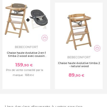
BEBECONFORT
Chaise haute évolutive 2-en-1
timba 2 wood avec coussin
BEBECONFORT
beige + transat tinted graphite
Chaise haute évolutive timba 2
159
,90 €
- natural wood
Prix de vente conseillé par la
89
,90 €
marque :
168
,90 €