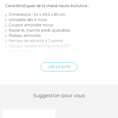
Caractéristiques de la chaise haute évolutive :
Dimensions : 54 x 49.5 x 80 cm
Utilisable dès 6 mois
Coussin amovible inclus
Assise et marche pieds ajustables
Plateau amovible
Harnais de sécurité à 3 points
Coussin lavable en machine à 30°
Bois d'hévéa
Poids supporté : jusqu'à 110 kg
Poids : 6.6 kg
LIRE LA SUITE
Suggestion pour vous