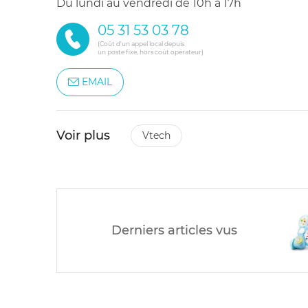
du lundi au vendredi de 10h à 17h
05 31 53 03 78
(Coût d'un appel local depuis
un poste fixe, hors coût opérateur)
EMAIL
Voir plus
vtech
Derniers articles vus