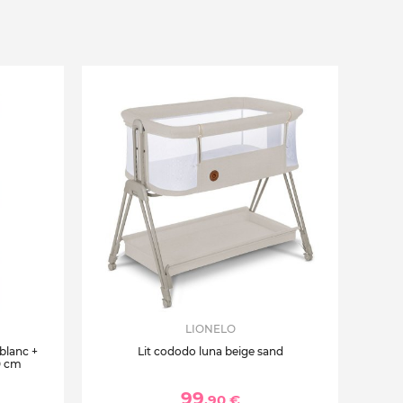
LIONELO
 blanc +
Lit cododo luna beige sand
0 cm
99
,90 €