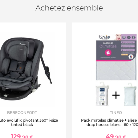
Achetez ensemble
BEBECONFORT
TINEO
uto evolufix pivotant 360° i-size
Pack matelas climatisé + alèse
tinted black
drap housse blanc - 60 x 12
129
49
,90 €
,90 €