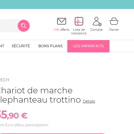
10€
offerts
Liste de
Compte
Panier
naissance
NT
SÉCURITÉ
BONS PLANS
LES IMPARFAITS
TECH
hariot de marche
lephanteau trottino
Détails
35
,90 €
nt
0
d'éco-participation
,23 €