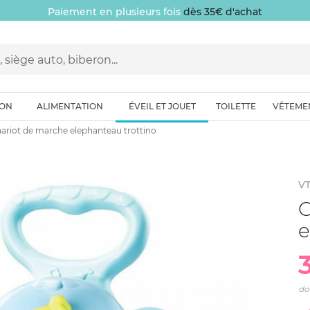
Paiement en plusieurs fois
dès 35€ d'achat
ION
ALIMENTATION
ÉVEIL ET JOUET
TOILETTE
VÊTEME
ariot de marche elephanteau trottino
V
C
e
do