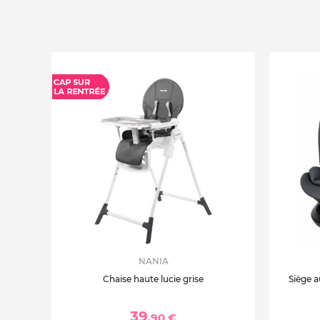
NANIA
Chaise haute lucie grise
Siège a
39
,90 €