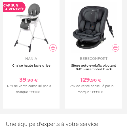
NANIA
BEBECONFORT
Chaise haute lucie grise
Siège auto evolufix pivotant
360° i-size tinted black
39
129
,90 €
,90 €
Prix de vente conseillé par la
Prix de vente conseillé par la
marque :
79
marque :
199
,90 €
,90 €
Une équipe d'experts à votre service