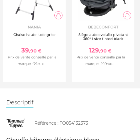
NANIA
BEBECONFORT
Chaise haute lucie grise
Siège auto evolufix pivotant
360° i-size tinted black
39
129
,90 €
,90 €
Prix de vente conseillé par la
Prix de vente conseillé par la
marque :
79
marque :
199
,90 €
,90 €
Descriptif
Référence :
TO054132373