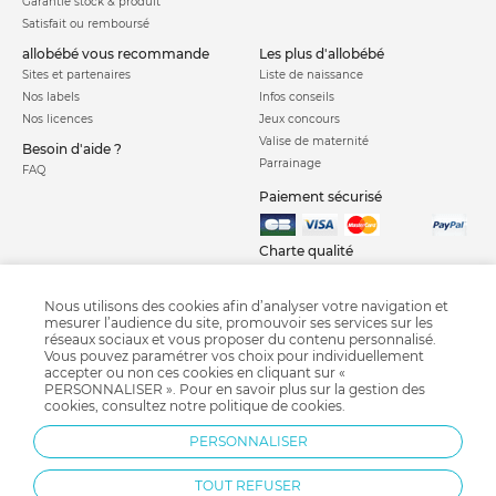
Garantie stock & produit
Satisfait ou remboursé
allobébé vous recommande
les plus d'allobébé
Sites et partenaires
Liste de naissance
Nos labels
Infos conseils
Nos licences
Jeux concours
Valise de maternité
Besoin d'aide ?
Parrainage
FAQ
Paiement sécurisé
Charte qualité
Nous utilisons des cookies afin d’analyser votre navigation et
mesurer l’audience du site, promouvoir ses services sur les
réseaux sociaux et vous proposer du contenu personnalisé.
Vous pouvez paramétrer vos choix pour individuellement
accepter ou non ces cookies en cliquant sur «
PERSONNALISER ». Pour en savoir plus sur la gestion des
Courbe de croissance
Crash test siège auto
Calendrier chinois
cookies, consultez notre
politique de cookies
.
Grossesse semaine après semaine
Diversification alimentaire
Pédimètre
PERSONNALISER
Bi-Oil
Fête des pères
TOUT REFUSER