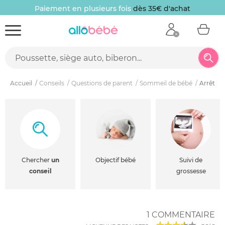
Paiement en plusieurs fois
dès 35€ d'achat
Accueil
Conseils
Questions de parent
Sommeil de bébé
Arrêter 
Chercher
un
Objectif bébé
Suivi de
conseil
grossesse
1 COMMENTAIRE