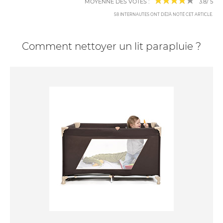
MOYENNE DES VOTES :
3.8
/
5
58
INTERNAUTES ONT DÉJÀ NOTÉ CET ARTICLE
.
Comment nettoyer un lit parapluie ?