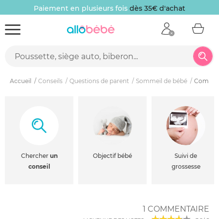
Paiement en plusieurs fois
dès 35€ d'achat
Accueil
Conseils
Questions de parent
Sommeil de bébé
Comment 
Chercher
un
Objectif bébé
Suivi de
conseil
grossesse
1 COMMENTAIRE