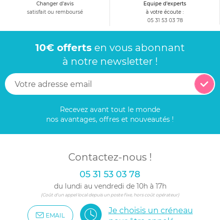
Changer d'avis
Equipe d'experts
satisfait ou remboursé
à votre écoute :
05 31 53 03 78
10€ offerts
en vous abonnant
à notre newsletter !
Recevez avant tout le monde
nos avantages, offres et nouveautés !
Contactez-nous !
05 31 53 03 78
du lundi au vendredi de 10h à 17h
(Coût d'un appel local depuis un poste fixe, hors coût opérateur)
Je choisis un créneau
EMAIL