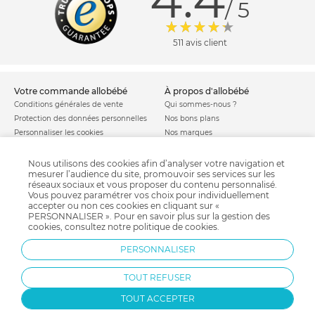
4.4
/ 5
511 avis client
votre commande allobébé
à propos d'allobébé
Conditions générales de vente
Qui sommes-nous ?
Protection des données personnelles
Nos bons plans
Personnaliser les cookies
Nos marques
Politique de cookies
Mentions légales
Modes de livraison
Comment se protéger du phishing ?
Nous utilisons des cookies afin d’analyser votre navigation et
mesurer l’audience du site, promouvoir ses services sur les
Moyens de paiement
Soldes allobébé
réseaux sociaux et vous proposer du contenu personnalisé.
Garantie stock & produit
Vous pouvez paramétrer vos choix pour individuellement
Satisfait ou remboursé
accepter ou non ces cookies en cliquant sur «
PERSONNALISER ». Pour en savoir plus sur la gestion des
allobébé vous recommande
les plus d'allobébé
cookies, consultez notre
politique de cookies
.
Sites et partenaires
Liste de naissance
PERSONNALISER
Nos labels
Infos conseils
Nos licences
Jeux concours
TOUT REFUSER
Valise de maternité
Besoin d'aide ?
Parrainage
FAQ
TOUT ACCEPTER
Paiement sécurisé