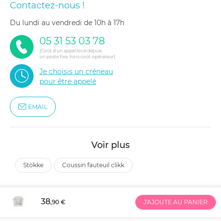
Contactez-nous !
du lundi au vendredi de 10h à 17h
05 31 53 03 78
(Coût d'un appel local depuis
un poste fixe, hors coût opérateur)
Je choisis un créneau
pour être appelé
EMAIL
Voir plus
stokke
coussin fauteuil clikk
38
,90 €
J'AJOUTE AU PANIER