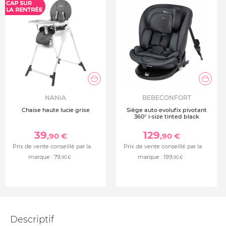
NANIA
BEBECONFORT
Chaise haute lucie grise
Siège auto evolufix pivotant
360° i-size tinted black
39
129
,90 €
,90 €
Prix de vente conseillé par la
Prix de vente conseillé par la
marque :
79
marque :
199
,90 €
,90 €
Descriptif