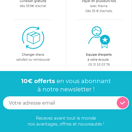
Livraison gratuite
Payer en plusieurs fois
dès 59.9€ d'achat
avec Klarna
Dès 35 € d'achats
Changer d'avis
Equipe d'experts
satisfait ou remboursé
à votre écoute :
05 31 53 03 78
10€ offerts
en vous abonnant
à notre newsletter !
Recevez avant tout le monde
nos avantages, offres et nouveautés !