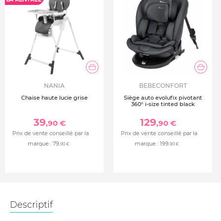
NANIA
BEBECONFORT
Chaise haute lucie grise
Siège auto evolufix pivotant
360° i-size tinted black
39
129
,90 €
,90 €
Prix de vente conseillé par la
Prix de vente conseillé par la
marque :
79
marque :
199
,90 €
,90 €
Descriptif