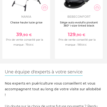
NANIA
BEBECONFORT
Chaise haute lucie grise
Siège auto evolufix pivotant
360° i-size tinted black
39
129
,90 €
,90 €
Prix de vente conseillé par la
Prix de vente conseillé par la
marque :
79
marque :
199
,90 €
,90 €
Une équipe d'experts à votre service
Nos experts en puériculture vous conseillent et vous
accompagnent tout au long de votre visite sur allobébé
!
Un doute sur le choix de votre future poussette ? Perdu