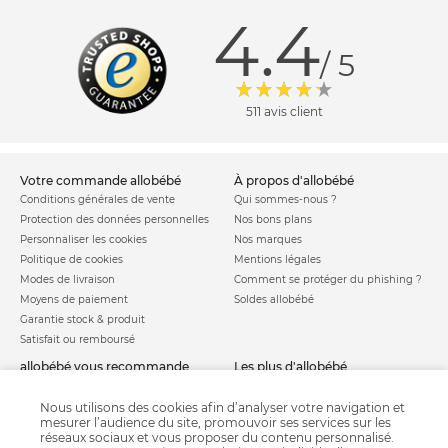
4.4
/ 5
511 avis client
votre commande allobébé
à propos d'allobébé
Conditions générales de vente
Qui sommes-nous ?
Protection des données personnelles
Nos bons plans
Personnaliser les cookies
Nos marques
Politique de cookies
Mentions légales
Modes de livraison
Comment se protéger du phishing ?
Moyens de paiement
Soldes allobébé
Garantie stock & produit
Satisfait ou remboursé
allobébé vous recommande
les plus d'allobébé
Sites et partenaires
Liste de naissance
Nos labels
Infos conseils
Nous utilisons des cookies afin d’analyser votre navigation et
mesurer l’audience du site, promouvoir ses services sur les
Nos licences
Jeux concours
réseaux sociaux et vous proposer du contenu personnalisé.
Valise de maternité