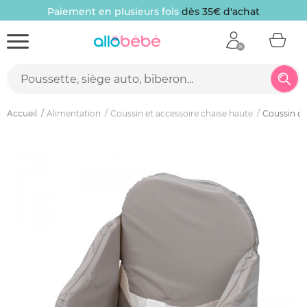
Paiement en plusieurs fois
dès 35€ d'achat
Accueil
Alimentation
Coussin et accessoire chaise haute
Coussin de