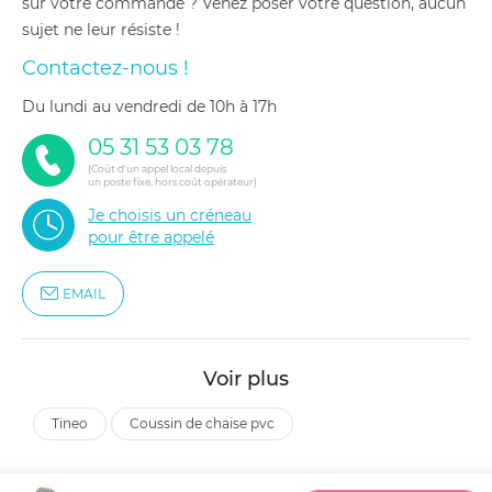
sur votre commande ? Venez poser votre question, aucun
sujet ne leur résiste !
Contactez-nous !
du lundi au vendredi de 10h à 17h
05 31 53 03 78
(Coût d'un appel local depuis
un poste fixe, hors coût opérateur)
Je choisis un créneau
pour être appelé
EMAIL
Voir plus
tineo
coussin de chaise pvc