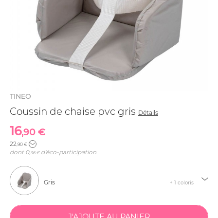
TINEO
Coussin de chaise pvc gris
Détails
16
,90 €
22
,90 €
dont
0
d'éco-participation
,36 €
Gris
+ 1 coloris