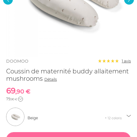
DOOMOO
1 avis
Coussin de maternité buddy allaitement
mushrooms
Détails
69
,90 €
79
,90 €
Beige
+ 12 coloris