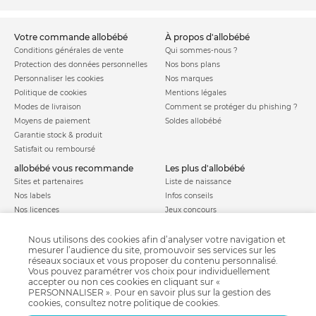
votre commande allobébé
à propos d'allobébé
Conditions générales de vente
Qui sommes-nous ?
Protection des données personnelles
Nos bons plans
Personnaliser les cookies
Nos marques
Politique de cookies
Mentions légales
Modes de livraison
Comment se protéger du phishing ?
Moyens de paiement
Soldes allobébé
Garantie stock & produit
Satisfait ou remboursé
allobébé vous recommande
les plus d'allobébé
Sites et partenaires
Liste de naissance
Nos labels
Infos conseils
Nos licences
Jeux concours
Valise de maternité
Besoin d'aide ?
Parrainage
Nous utilisons des cookies afin d’analyser votre navigation et
FAQ
mesurer l’audience du site, promouvoir ses services sur les
Paiement sécurisé
réseaux sociaux et vous proposer du contenu personnalisé.
Vous pouvez paramétrer vos choix pour individuellement
accepter ou non ces cookies en cliquant sur «
PERSONNALISER ». Pour en savoir plus sur la gestion des
Charte qualité
cookies, consultez notre
politique de cookies
.