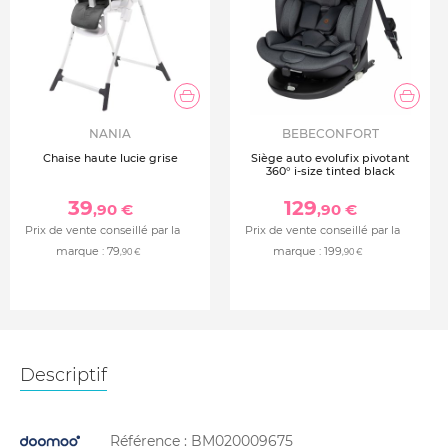
NANIA
BEBECONFORT
Chaise haute lucie grise
Siège auto evolufix pivotant
360° i-size tinted black
39
129
,90 €
,90 €
Prix de vente conseillé par la
Prix de vente conseillé par la
marque :
79
marque :
199
,90 €
,90 €
Descriptif
Référence :
BM020009675