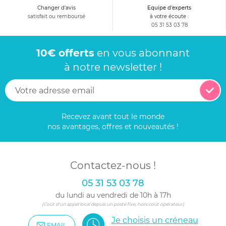
Changer d'avis
Equipe d'experts
satisfait ou remboursé
à votre écoute :
05 31 53 03 78
10€ offerts
en vous abonnant
à notre newsletter !
Recevez avant tout le monde
nos avantages, offres et nouveautés !
Contactez-nous !
05 31 53 03 78
du lundi au vendredi de 10h à 17h
(Coût d'un appel local depuis un poste fixe, hors coût opérateur)
Je choisis un créneau
EMAIL