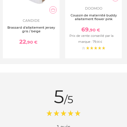
DOOMOO
Coussin de maternité buddy
allaitement flower pink
CANDIDE
Brassard d'allaitement jersey
69
,90 €
gris / beige
Prix de vente conseillé par la
22
,90 €
marque :
79
,90 €
(1)
5
/5