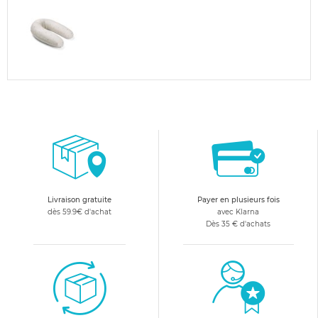
Livraison gratuite
Payer en plusieurs fois
dès 59.9€ d'achat
avec Klarna
Dès 35 € d'achats