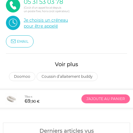
05 31 53 03 78
(Coût d'un appel local depuis
un poste fixe, hors coût opérateur)
Je choisis un créneau
pour être appelé
EMAIL
Voir plus
doomoo
coussin d’allaitement buddy
79
,90 €
J'AJOUTE AU PANIER
69
,90 €
Derniers articles vus