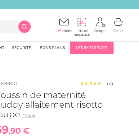
10€
offerts
Liste de
Compte
Panier
naissance
NT
SÉCURITÉ
BONS PLANS
LES IMPARFAITS
OOMOO
1 avis
oussin de maternité
uddy allaitement risotto
taupe
Détails
69
,90 €