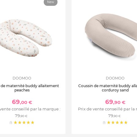
New
DOOMOO
DOOMOO
 de maternité buddy allaitement
Coussin de maternité buddy all
peaches
corduroy sand
69
69
,00 €
,90 €
 vente conseillé par la marque :
Prix de vente conseillé par la
79
79
,90 €
,90 €
(1)
(1)