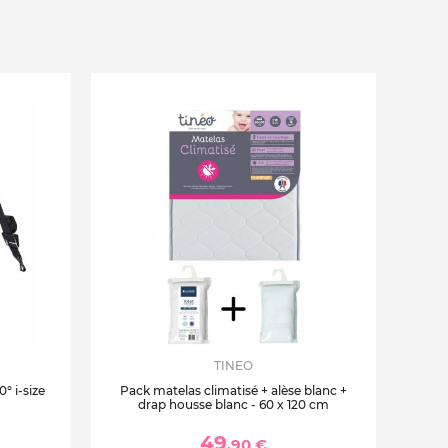
TINEO
° i-size
Pack matelas climatisé + alèse blanc +
drap housse blanc - 60 x 120 cm
49
,90 €