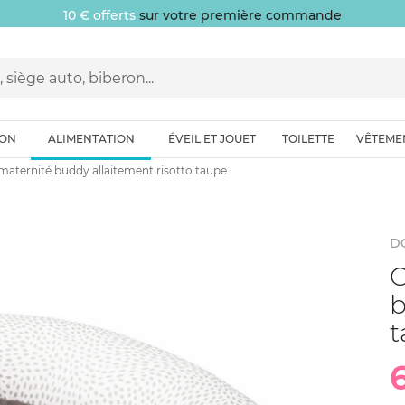
10 € offerts
sur votre première commande
ION
ALIMENTATION
ÉVEIL ET JOUET
TOILETTE
VÊTEME
maternité buddy allaitement risotto taupe
D
C
b