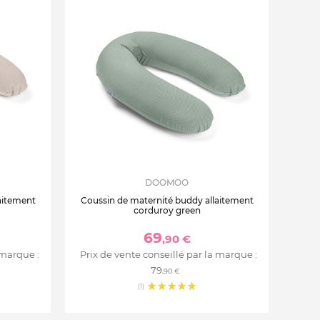
DOOMOO
aitement
Coussin de maternité buddy allaitement
corduroy green
69
,90 €
 marque :
Prix de vente conseillé par la marque :
79
,90 €
(1)