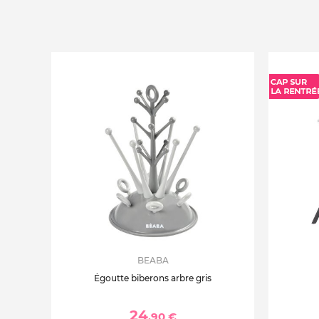
BEABA
Égoutte biberons arbre gris
24
,90 €