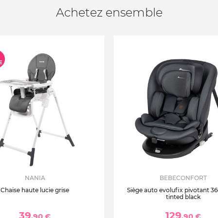
Achetez ensemble
NANIA
BEBECONFORT
Chaise haute lucie grise
Siège auto evolufix pivotant 360
tinted black
39
129
,90 €
,90 €