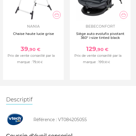
NANIA
BEBECONFORT
Chaise haute lucie grise
Siège auto evolufix pivotant
360° i-size tinted black
39
129
,90 €
,90 €
Prix de vente conseillé par la
Prix de vente conseillé par la
marque :
79
marque :
199
,90 €
,90 €
Descriptif
Référence :
VT084205055