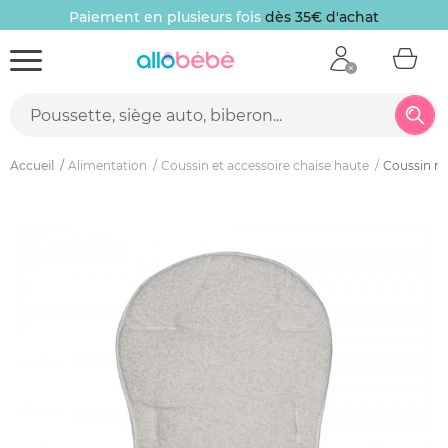
Paiement en plusieurs fois
dès 35€ d'achat
Accueil
Alimentation
Coussin et accessoire chaise haute
Coussin ré