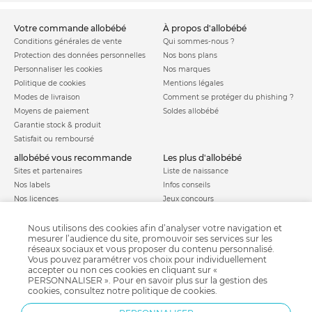
votre commande allobébé
à propos d'allobébé
Conditions générales de vente
Qui sommes-nous ?
Protection des données personnelles
Nos bons plans
Personnaliser les cookies
Nos marques
Politique de cookies
Mentions légales
Modes de livraison
Comment se protéger du phishing ?
Moyens de paiement
Soldes allobébé
Garantie stock & produit
Satisfait ou remboursé
allobébé vous recommande
les plus d'allobébé
Sites et partenaires
Liste de naissance
Nos labels
Infos conseils
Nos licences
Jeux concours
Valise de maternité
Besoin d'aide ?
Parrainage
Nous utilisons des cookies afin d’analyser votre navigation et
FAQ
mesurer l’audience du site, promouvoir ses services sur les
Paiement sécurisé
réseaux sociaux et vous proposer du contenu personnalisé.
Vous pouvez paramétrer vos choix pour individuellement
accepter ou non ces cookies en cliquant sur «
PERSONNALISER ». Pour en savoir plus sur la gestion des
Charte qualité
cookies, consultez notre
politique de cookies
.