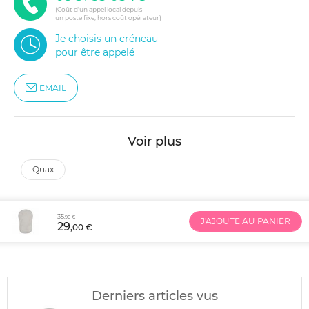
(Coût d'un appel local depuis
un poste fixe, hors coût opérateur)
Je choisis un créneau
pour être appelé
EMAIL
Voir plus
quax
35
,90 €
J'AJOUTE AU PANIER
29
,00 €
Derniers articles vus