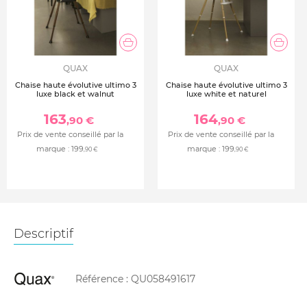
QUAX
QUAX
Chaise haute évolutive ultimo 3
Chaise haute évolutive ultimo 3
luxe black et walnut
luxe white et naturel
163
164
,90 €
,90 €
Prix de vente conseillé par la
Prix de vente conseillé par la
marque :
199
marque :
199
,90 €
,90 €
Descriptif
Référence :
QU058491617