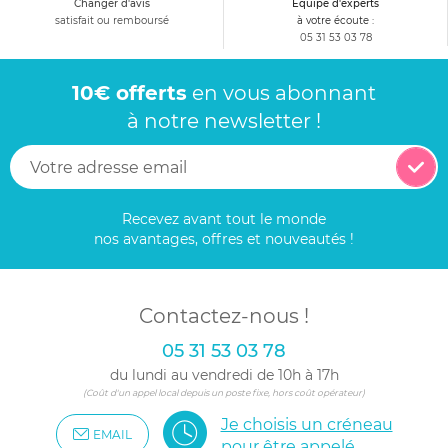
Changer d'avis
Equipe d'experts
satisfait ou remboursé
à votre écoute :
05 31 53 03 78
10€ offerts
en vous abonnant
à notre newsletter !
Recevez avant tout le monde
nos avantages, offres et nouveautés !
Contactez-nous !
05 31 53 03 78
du lundi au vendredi de 10h à 17h
(Coût d'un appel local depuis un poste fixe, hors coût opérateur)
Je choisis un créneau
EMAIL
pour être appelé