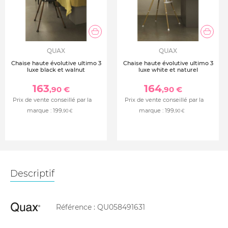
QUAX
QUAX
Chaise haute évolutive ultimo 3
Chaise haute évolutive ultimo 3
luxe black et walnut
luxe white et naturel
163
164
,90 €
,90 €
Prix de vente conseillé par la
Prix de vente conseillé par la
marque :
199
marque :
199
,90 €
,90 €
Descriptif
Référence :
QU058491631