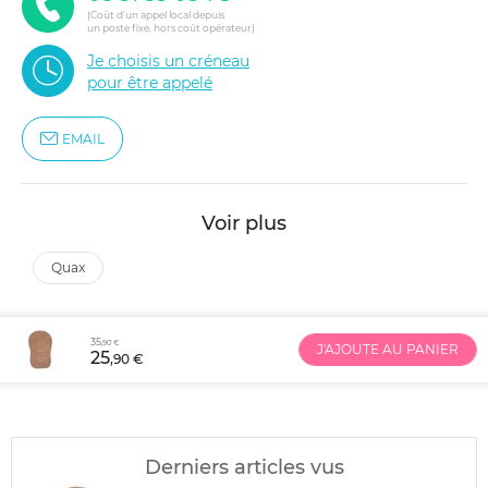
(Coût d'un appel local depuis
un poste fixe, hors coût opérateur)
Je choisis un créneau
pour être appelé
EMAIL
Voir plus
quax
35
,90 €
J'AJOUTE AU PANIER
25
,90 €
Derniers articles vus