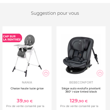
Suggestion pour vous
NANIA
BEBECONFORT
Chaise haute lucie grise
Siège auto evolufix pivotant
360° i-size tinted black
39
129
,90 €
,90 €
Prix de vente conseillé par la
Prix de vente conseillé par la