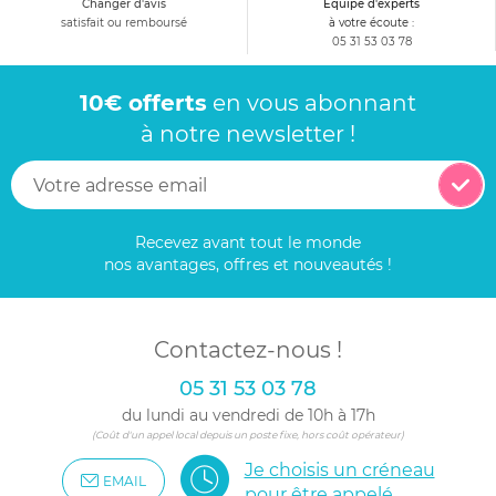
Changer d'avis
Equipe d'experts
satisfait ou remboursé
à votre écoute :
05 31 53 03 78
10€ offerts
en vous abonnant
à notre newsletter !
Recevez avant tout le monde
nos avantages, offres et nouveautés !
Contactez-nous !
05 31 53 03 78
du lundi au vendredi de 10h à 17h
(Coût d'un appel local depuis un poste fixe, hors coût opérateur)
Je choisis un créneau
EMAIL
pour être appelé