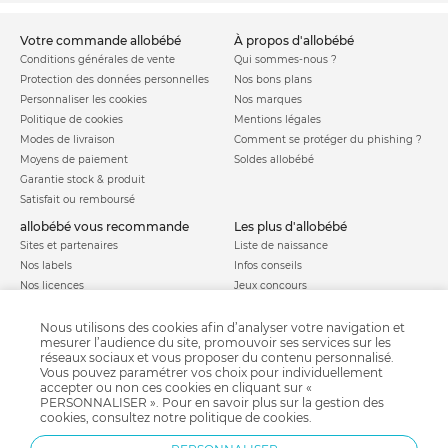
votre commande allobébé
à propos d'allobébé
Conditions générales de vente
Qui sommes-nous ?
Protection des données personnelles
Nos bons plans
Personnaliser les cookies
Nos marques
Politique de cookies
Mentions légales
Modes de livraison
Comment se protéger du phishing ?
Moyens de paiement
Soldes allobébé
Garantie stock & produit
Satisfait ou remboursé
allobébé vous recommande
les plus d'allobébé
Sites et partenaires
Liste de naissance
Nos labels
Infos conseils
Nos licences
Jeux concours
Valise de maternité
Besoin d'aide ?
Parrainage
Nous utilisons des cookies afin d’analyser votre navigation et
FAQ
mesurer l’audience du site, promouvoir ses services sur les
Paiement sécurisé
réseaux sociaux et vous proposer du contenu personnalisé.
Vous pouvez paramétrer vos choix pour individuellement
accepter ou non ces cookies en cliquant sur «
PERSONNALISER ». Pour en savoir plus sur la gestion des
Charte qualité
cookies, consultez notre
politique de cookies
.