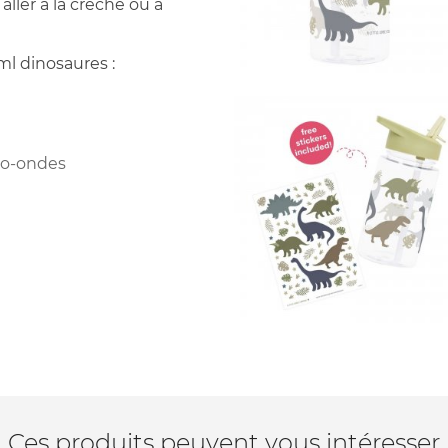
aller à la crèche ou à
ml dinosaures :
cro-ondes
Ces produits peuvent vous intéresser