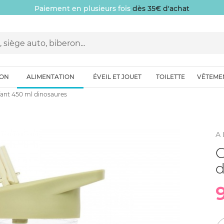
Paiement en plusieurs fois
dès 35€ d'achat
ION
ALIMENTATION
ÉVEIL ET JOUET
TOILETTE
VÊTEME
ant 450 ml dinosaures
A 
G
d