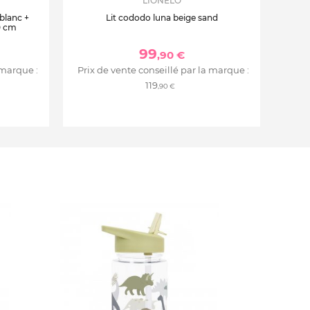
LIONELO
 blanc +
Lit cododo luna beige sand
0 cm
99
,90 €
 marque :
Prix de vente conseillé par la marque :
119
,90 €