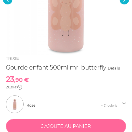
TRIXIE
Gourde enfant 500ml mr. butterfly
Détails
23
,90 €
26
,90 €
Rose
+ 21 coloris