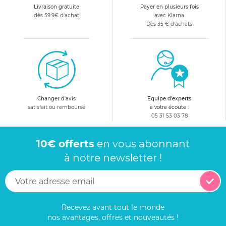
Livraison gratuite
Payer en plusieurs fois
dès 59.9€ d'achat
avec Klarna
Dès 35 € d'achats
Changer d'avis
Equipe d'experts
satisfait ou remboursé
à votre écoute :
05 31 53 03 78
10€ offerts
en vous abonnant
à notre newsletter !
Recevez avant tout le monde
nos avantages, offres et nouveautés !