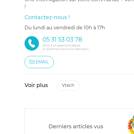
!
Contactez-nous !
du lundi au vendredi de 10h à 17h
05 31 53 03 78
(Coût d'un appel local depuis
un poste fixe, hors coût opérateur)
EMAIL
Voir plus
vtech
Derniers articles vus