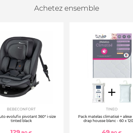
Achetez ensemble
BEBECONFORT
TINEO
uto evolufix pivotant 360° i-size
Pack matelas climatisé + alèse
tinted black
drap housse blanc - 60 x 12
129
49
,90 €
,90 €