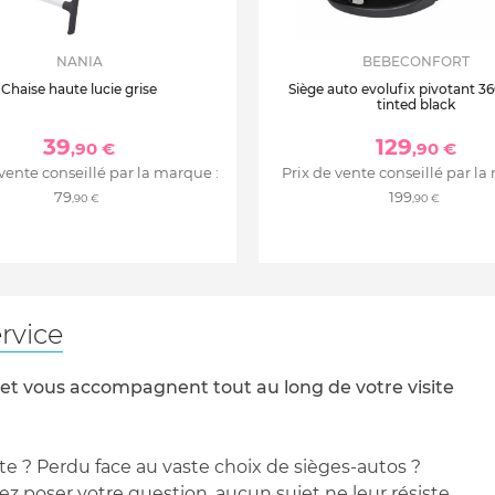
NANIA
BEBECONFORT
Chaise haute lucie grise
Siège auto evolufix pivotant 360
tinted black
39
129
,90 €
,90 €
 vente conseillé par la marque :
Prix de vente conseillé par la
79
199
,90 €
,90 €
rvice
 et vous accompagnent tout au long de votre visite
te ? Perdu face au vaste choix de sièges-autos ?
 poser votre question, aucun sujet ne leur résiste