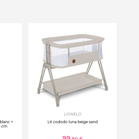
LIONELO
 blanc +
Lit cododo luna beige sand
0 cm
99
,90 €