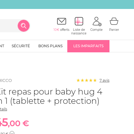
10€
offerts
Liste de
Compte
Panier
naissance
NT
SÉCURITÉ
BONS PLANS
LES IMPARFAITS
HICCO
7
avis
it repas pour baby hug 4
n 1 (tablette + protection)
tails
45
,00 €
,90 €