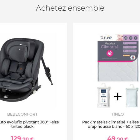
Achetez ensemble
BEBECONFORT
TINEO
uto evolufix pivotant 360° i-size
Pack matelas climatisé + alèse
tinted black
drap housse blanc - 60 x 12
129
49
,90 €
,90 €