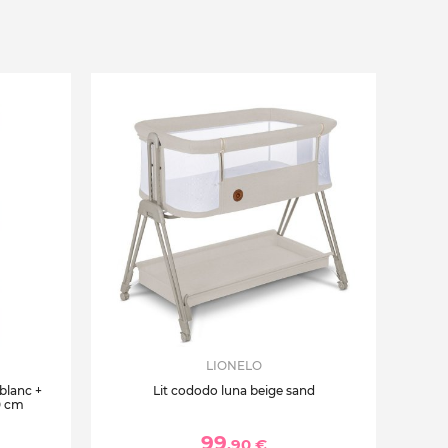
LIONELO
 blanc +
Lit cododo luna beige sand
0 cm
99
,90 €