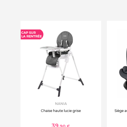
NANIA
Chaise haute lucie grise
Siège a
39
,90 €