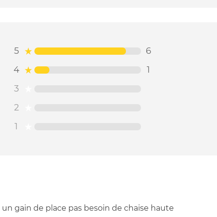
5
6
4
1
3
2
1
 un gain de place pas besoin de chaise haute