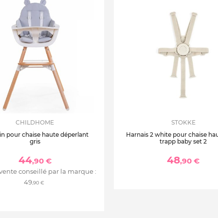
CHILDHOME
STOKKE
n pour chaise haute déperlant
Harnais 2 white pour chaise hau
gris
trapp baby set 2
44
48
,90 €
,90 €
 vente conseillé par la marque :
49
,90 €