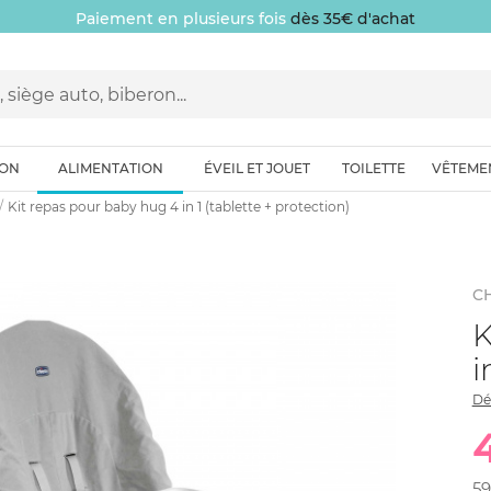
Paiement en plusieurs fois
dès 35€ d'achat
ION
ALIMENTATION
ÉVEIL ET JOUET
TOILETTE
VÊTEME
Kit repas pour baby hug 4 in 1 (tablette + protection)
C
K
i
Dé
59