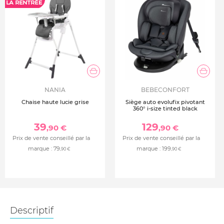
NANIA
BEBECONFORT
Chaise haute lucie grise
Siège auto evolufix pivotant
360° i-size tinted black
39
129
,90 €
,90 €
Prix de vente conseillé par la
Prix de vente conseillé par la
marque :
79
marque :
199
,90 €
,90 €
Descriptif