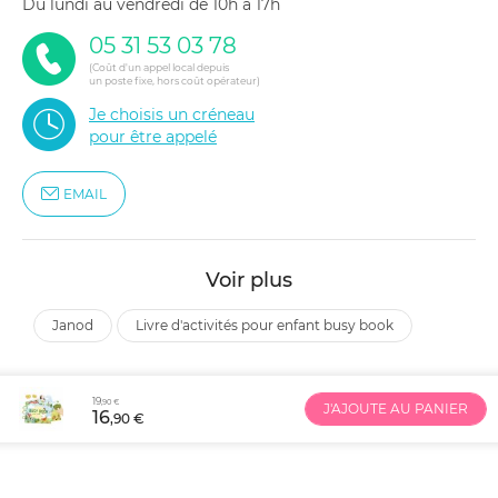
du lundi au vendredi de 10h à 17h
05 31 53 03 78
(Coût d'un appel local depuis
un poste fixe, hors coût opérateur)
Je choisis un créneau
pour être appelé
EMAIL
Voir plus
janod
livre d'activités pour enfant busy book
19
,90 €
J'AJOUTE AU PANIER
16
,90 €