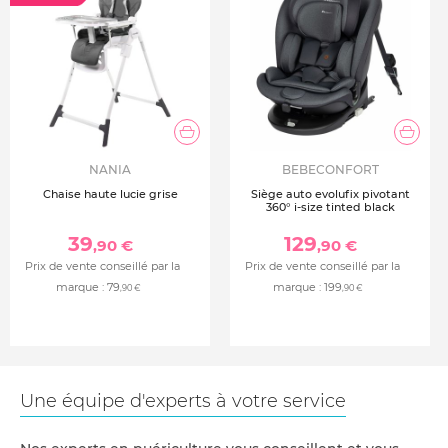
NANIA
BEBECONFORT
Chaise haute lucie grise
Siège auto evolufix pivotant
360° i-size tinted black
39
129
,90 €
,90 €
Prix de vente conseillé par la
Prix de vente conseillé par la
marque :
79
marque :
199
,90 €
,90 €
Une équipe d'experts à votre service