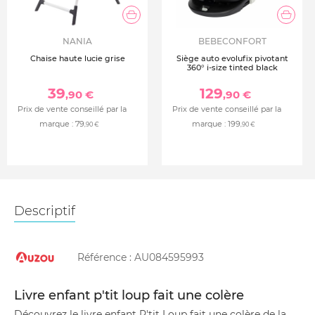
NANIA
BEBECONFORT
Chaise haute lucie grise
Siège auto evolufix pivotant
360° i-size tinted black
39
129
,90 €
,90 €
Prix de vente conseillé par la
Prix de vente conseillé par la
marque :
79
marque :
199
,90 €
,90 €
Descriptif
Référence :
AU084595993
Livre enfant p'tit loup fait une colère
Découvrez le livre enfant P'tit Loup fait une colère de la