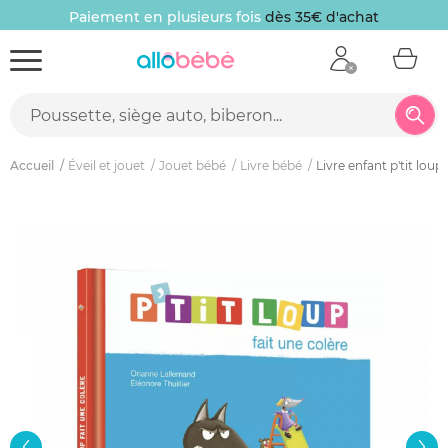
Paiement en plusieurs fois
dès 35€ d'achat
Accueil
Éveil et jouet
Jouet bébé
Livre bébé
Livre enfant p'tit loup