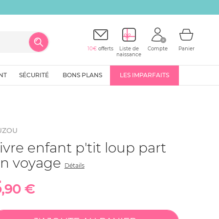
10€
offerts
Liste de
Compte
Panier
naissance
NT
SÉCURITÉ
BONS PLANS
LES IMPARFAITS
UZOU
ivre enfant p'tit loup part
n voyage
Détails
5
,90 €