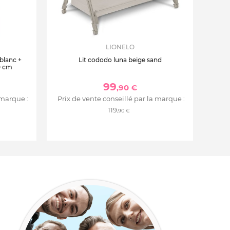
LIONELO
 blanc +
Lit cododo luna beige sand
0 cm
99
,90 €
 marque :
Prix de vente conseillé par la marque :
119
,90 €