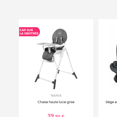
NANIA
Chaise haute lucie grise
Siège a
39
,90 €