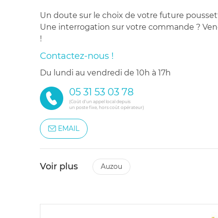
Un doute sur le choix de votre future pousset
Une interrogation sur votre commande ? Venez
!
Contactez-nous !
du lundi au vendredi de 10h à 17h
05 31 53 03 78
(Coût d'un appel local depuis
un poste fixe, hors coût opérateur)
EMAIL
Voir plus
auzou