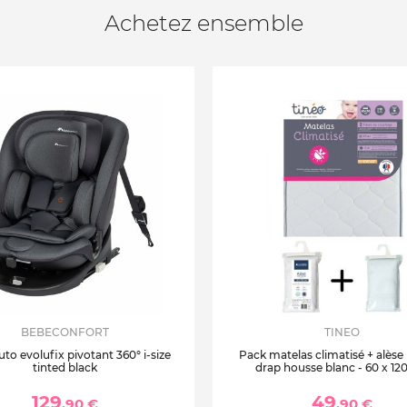
Achetez ensemble
BEBECONFORT
TINEO
uto evolufix pivotant 360° i-size
Pack matelas climatisé + alèse
tinted black
drap housse blanc - 60 x 12
129
49
,90 €
,90 €