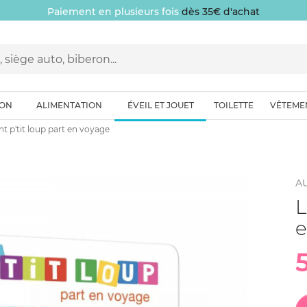
Paiement en plusieurs fois
dès 35€ d'achat
ION
ALIMENTATION
ÉVEIL ET JOUET
TOILETTE
VÊTEME
nt p'tit loup part en voyage
A
L
e