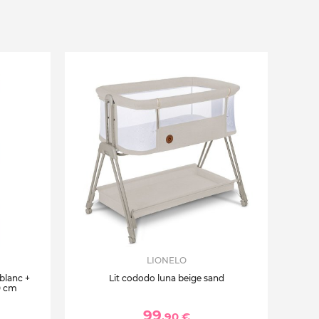
LIONELO
 blanc +
Lit cododo luna beige sand
0 cm
99
,90 €