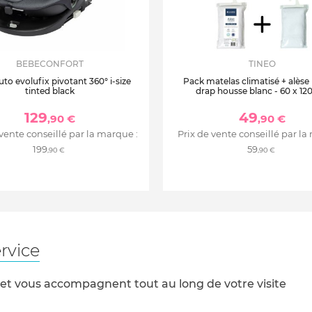
BEBECONFORT
TINEO
uto evolufix pivotant 360° i-size
Pack matelas climatisé + alèse
tinted black
drap housse blanc - 60 x 12
129
49
,90 €
,90 €
 vente conseillé par la marque :
Prix de vente conseillé par la
199
59
,90 €
,90 €
rvice
 et vous accompagnent tout au long de votre visite