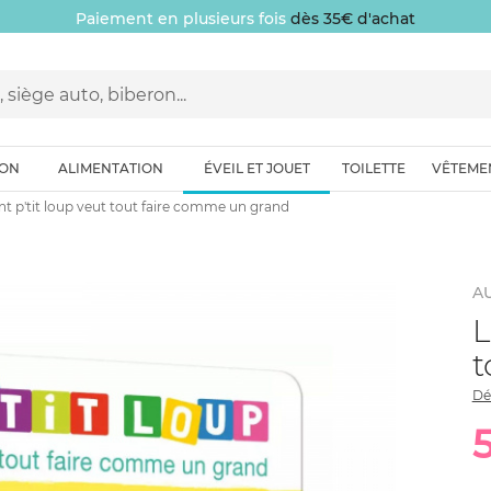
Paiement en plusieurs fois
dès 35€ d'achat
ION
ALIMENTATION
ÉVEIL ET JOUET
TOILETTE
VÊTEME
nt p'tit loup veut tout faire comme un grand
A
L
t
Dé