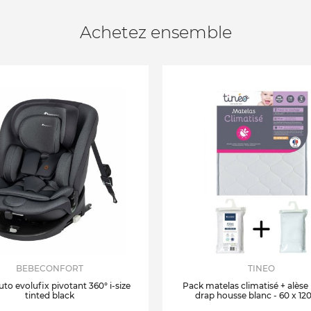
Achetez ensemble
BEBECONFORT
TINEO
uto evolufix pivotant 360° i-size
Pack matelas climatisé + alèse
tinted black
drap housse blanc - 60 x 12