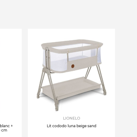
LIONELO
 blanc +
Lit cododo luna beige sand
0 cm