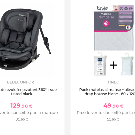
BEBECONFORT
TINEO
uto evolufix pivotant 360° i-size
Pack matelas climatisé + alèse
tinted black
drap housse blanc - 60 x 12
129
49
,90 €
,90 €
 vente conseillé par la marque :
Prix de vente conseillé par la
199
59
,90 €
,90 €