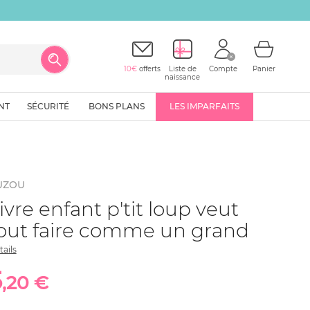
10€
offerts
Liste de
Compte
Panier
naissance
NT
SÉCURITÉ
BONS PLANS
LES IMPARFAITS
UZOU
ivre enfant p'tit loup veut
out faire comme un grand
tails
5
,20 €