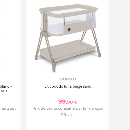
LIONELO
 blanc +
Lit cododo luna beige sand
0 cm
99
,90 €
 marque :
Prix de vente conseillé par la marque :
119
,90 €