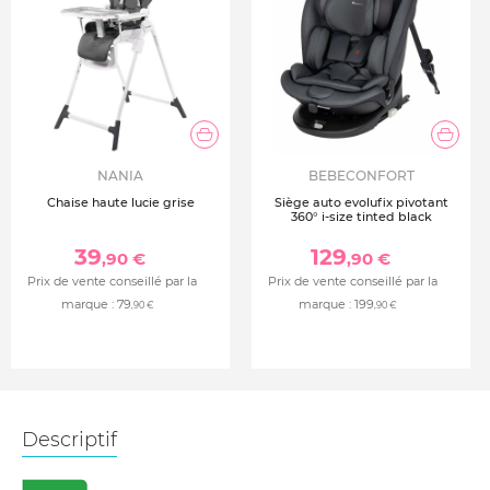
NANIA
BEBECONFORT
Chaise haute lucie grise
Siège auto evolufix pivotant
360° i-size tinted black
39
129
,90 €
,90 €
Prix de vente conseillé par la
Prix de vente conseillé par la
marque :
79
marque :
199
,90 €
,90 €
Descriptif