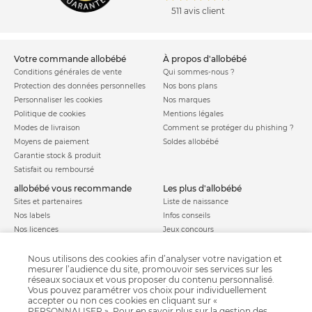
511 avis client
votre commande allobébé
à propos d'allobébé
Conditions générales de vente
Qui sommes-nous ?
Protection des données personnelles
Nos bons plans
Personnaliser les cookies
Nos marques
Politique de cookies
Mentions légales
Modes de livraison
Comment se protéger du phishing ?
Moyens de paiement
Soldes allobébé
Garantie stock & produit
Satisfait ou remboursé
allobébé vous recommande
les plus d'allobébé
Sites et partenaires
Liste de naissance
Nos labels
Infos conseils
Nos licences
Jeux concours
Valise de maternité
Besoin d'aide ?
Parrainage
Nous utilisons des cookies afin d’analyser votre navigation et
FAQ
mesurer l’audience du site, promouvoir ses services sur les
Paiement sécurisé
réseaux sociaux et vous proposer du contenu personnalisé.
Vous pouvez paramétrer vos choix pour individuellement
accepter ou non ces cookies en cliquant sur «
PERSONNALISER ». Pour en savoir plus sur la gestion des