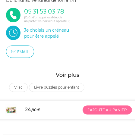
du lundi au vendredi de 10h à 17h
05 31 53 03 78
(Coût d'un appel local depuis
un poste fixe, hors coût opérateur)
Je choisis un créneau
pour être appelé
EMAIL
Voir plus
vilac
livre puzzles pour enfant
24
,90 €
J'AJOUTE AU PANIER