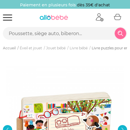
Paiement en plusieurs fois
dès 35€ d'achat
Accueil
Éveil et jouet
Jouet bébé
Livre bébé
Livre puzzles pour enfa