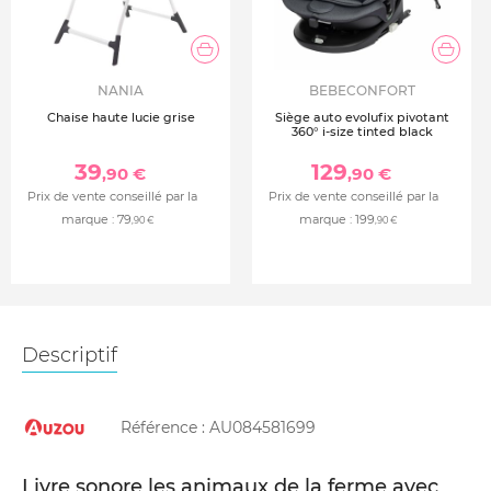
NANIA
BEBECONFORT
Chaise haute lucie grise
Siège auto evolufix pivotant
360° i-size tinted black
39
129
,90 €
,90 €
Prix de vente conseillé par la
Prix de vente conseillé par la
marque :
79
marque :
199
,90 €
,90 €
Descriptif
Référence :
AU084581699
Livre sonore les animaux de la ferme avec