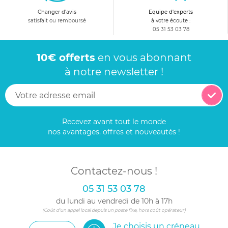
Changer d'avis
Equipe d'experts
satisfait ou remboursé
à votre écoute :
05 31 53 03 78
10€ offerts
en vous abonnant
à notre newsletter !
Recevez avant tout le monde
nos avantages, offres et nouveautés !
Contactez-nous !
05 31 53 03 78
du lundi au vendredi de 10h à 17h
(Coût d'un appel local depuis un poste fixe, hors coût opérateur)
Je choisis un créneau