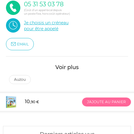
05 31 53 03 78
(Coût d'un appel local depuis
un poste fixe, hors coût opérateur)
Je choisis un créneau
pour être appelé
EMAIL
Voir plus
auzou
10
,90 €
J'AJOUTE AU PANIER