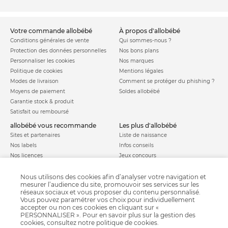
votre commande allobébé
à propos d'allobébé
Conditions générales de vente
Qui sommes-nous ?
Protection des données personnelles
Nos bons plans
Personnaliser les cookies
Nos marques
Politique de cookies
Mentions légales
Modes de livraison
Comment se protéger du phishing ?
Moyens de paiement
Soldes allobébé
Garantie stock & produit
Satisfait ou remboursé
allobébé vous recommande
les plus d'allobébé
Sites et partenaires
Liste de naissance
Nos labels
Infos conseils
Nos licences
Jeux concours
Valise de maternité
Besoin d'aide ?
Parrainage
Nous utilisons des cookies afin d’analyser votre navigation et
FAQ
mesurer l’audience du site, promouvoir ses services sur les
Paiement sécurisé
réseaux sociaux et vous proposer du contenu personnalisé.
Vous pouvez paramétrer vos choix pour individuellement
accepter ou non ces cookies en cliquant sur «
PERSONNALISER ». Pour en savoir plus sur la gestion des
Charte qualité
cookies, consultez notre
politique de cookies
.