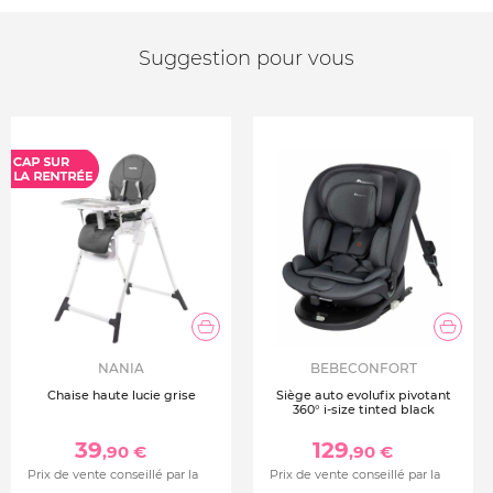
Suggestion pour vous
NANIA
BEBECONFORT
Chaise haute lucie grise
Siège auto evolufix pivotant
360° i-size tinted black
39
129
,90 €
,90 €
Prix de vente conseillé par la
Prix de vente conseillé par la