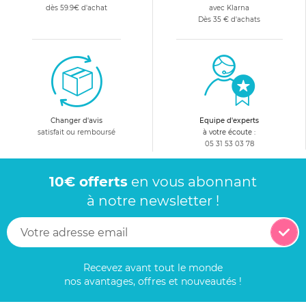
dès 59.9€ d'achat
avec Klarna
Dès 35 € d'achats
Changer d'avis
Equipe d'experts
satisfait ou remboursé
à votre écoute :
05 31 53 03 78
10€ offerts
en vous abonnant
à notre newsletter !
Recevez avant tout le monde
nos avantages, offres et nouveautés !