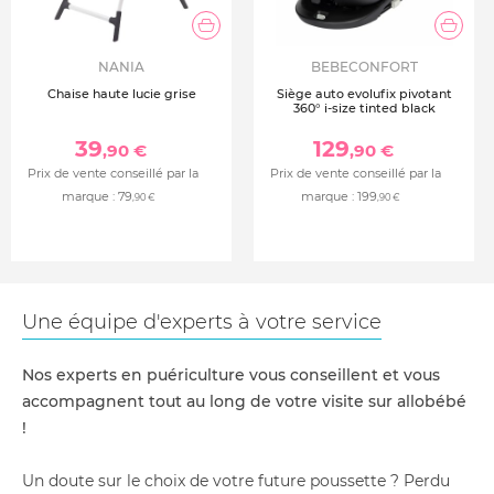
NANIA
BEBECONFORT
Chaise haute lucie grise
Siège auto evolufix pivotant
360° i-size tinted black
39
129
,90 €
,90 €
Prix de vente conseillé par la
Prix de vente conseillé par la
marque :
79
marque :
199
,90 €
,90 €
Une équipe d'experts à votre service
Nos experts en puériculture vous conseillent et vous
accompagnent tout au long de votre visite sur allobébé
!
Un doute sur le choix de votre future poussette ? Perdu