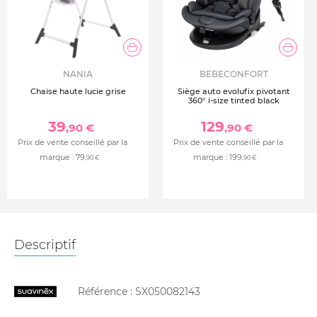
NANIA
BEBECONFORT
Chaise haute lucie grise
Siège auto evolufix pivotant
360° i-size tinted black
39
129
,90 €
,90 €
Prix de vente conseillé par la
Prix de vente conseillé par la
marque :
79
marque :
199
,90 €
,90 €
Descriptif
Référence :
SX050082143