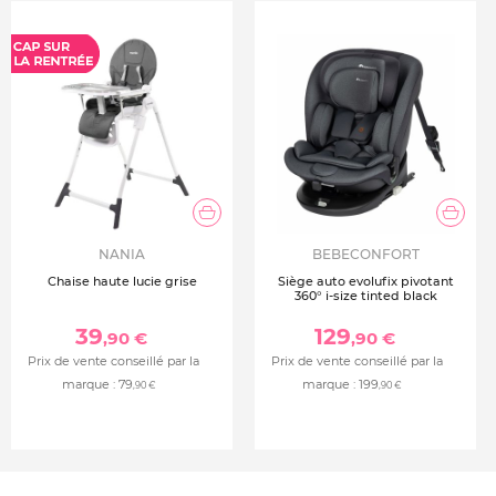
Taille : 3
Matière de la tétine : Silicone
Matière de la collerette : Plastique (90% de matières
premières renouvelables)
Modèle : Animaux Bleu clair et foncé
Conformes à la norme européenne EN1400
NANIA
BEBECONFORT
Chaise haute lucie grise
Siège auto evolufix pivotant
360° i-size tinted black
39
129
,90 €
,90 €
Prix de vente conseillé par la
Prix de vente conseillé par la
marque :
79
marque :
199
,90 €
,90 €