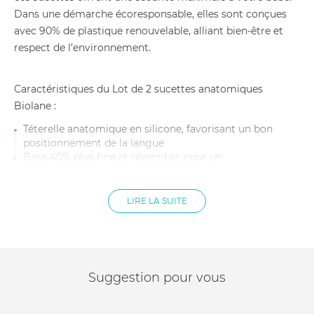
Dans une démarche écoresponsable, elles sont conçues
avec 90% de plastique renouvelable, alliant bien-être et
respect de l’environnement.
Caractéristiques du Lot de 2 sucettes anatomiques
Biolane :
Téterelle anatomique en silicone, favorisant un bon
positionnement de la langue
Base 40% plus fine et réversible, pour un
développement dentaire optimal
Collerette aérée, limitant les irritations et la macération
Forme creusée au niveau du nez, pour ne pas gêner la
LIRE LA SUITE
respiration
Recommandées par les dentistes, testées et approuvées
par l’UFSBD
Compatibles avec les attaches sucettes Biolane, pour
éviter de les perdre
Suggestion pour vous
Sans substances nocives, pour une utilisation en toute
sérénité
Âge : Dès 18 mois