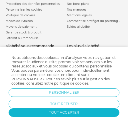
Protection des données personnelles
Nos bons plans
Personnaliser les cookies
Nos marques
Politique de cookies
Mentions légales
Modes de livraison
Comment se protéger du phishing ?
Moyens de paiement
Soldes allobébé
Garantie stock & produit
Satisfait ou remboursé
allobébé vous recommande
les plus d'allobébé
Sites et partenaires
Liste de naissance
Nos labels
Infos conseils
Nous utilisons des cookies afin d’analyser votre navigation et
mesurer l’audience du site, promouvoir ses services sur les
Nos licences
Jeux concours
réseaux sociaux et vous proposer du contenu personnalisé.
Valise de maternité
Besoin d'aide ?
Vous pouvez paramétrer vos choix pour individuellement
Parrainage
accepter ou non ces cookies en cliquant sur «
FAQ
PERSONNALISER ». Pour en savoir plus sur la gestion des
Paiement sécurisé
cookies, consultez notre
politique de cookies
.
PERSONNALISER
Charte qualité
TOUT REFUSER
TOUT ACCEPTER