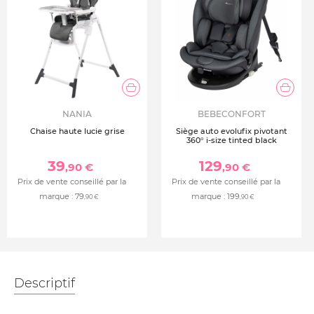
NANIA
BEBECONFORT
Chaise haute lucie grise
Siège auto evolufix pivotant
360° i-size tinted black
39
129
,90 €
,90 €
Prix de vente conseillé par la
Prix de vente conseillé par la
marque :
79
marque :
199
,90 €
,90 €
Descriptif