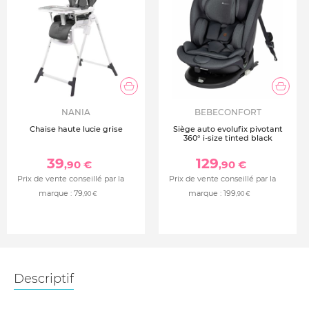
NANIA
BEBECONFORT
Chaise haute lucie grise
Siège auto evolufix pivotant
360° i-size tinted black
39
129
,90 €
,90 €
Prix de vente conseillé par la
Prix de vente conseillé par la
marque :
79
marque :
199
,90 €
,90 €
Descriptif