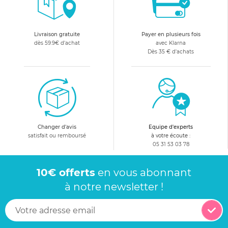
Livraison gratuite
Payer en plusieurs fois
dès 59.9€ d'achat
avec Klarna
Dès 35 € d'achats
Changer d'avis
Equipe d'experts
satisfait ou remboursé
à votre écoute :
05 31 53 03 78
10€ offerts
en vous abonnant
à notre newsletter !