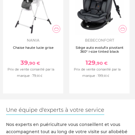
NANIA
BEBECONFORT
Chaise haute lucie grise
Siège auto evolufix pivotant
360° i-size tinted black
39
129
,90 €
,90 €
Prix de vente conseillé par la
Prix de vente conseillé par la
marque :
79
marque :
199
,90 €
,90 €
Une équipe d'experts à votre service
Nos experts en puériculture vous conseillent et vous
accompagnent tout au long de votre visite sur allobébé