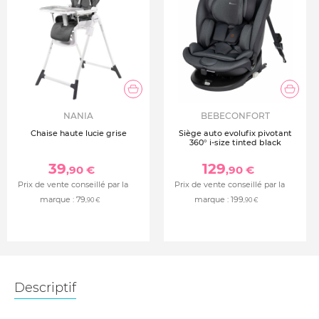
NANIA
BEBECONFORT
Chaise haute lucie grise
Siège auto evolufix pivotant
360° i-size tinted black
39
129
,90 €
,90 €
Prix de vente conseillé par la
Prix de vente conseillé par la
marque :
79
marque :
199
,90 €
,90 €
Descriptif