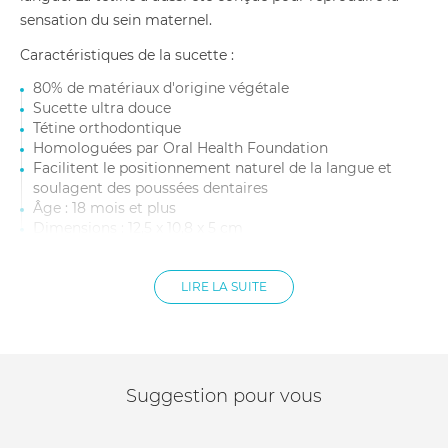
sensation du sein maternel.
Caractéristiques de la sucette :
80% de matériaux d'origine végétale
Sucette ultra douce
Tétine orthodontique
Homologuées par Oral Health Foundation
Facilitent le positionnement naturel de la langue et
soulagent des poussées dentaires
Âge : 18 mois et plus
Dimensions : 12,5 x 10,8 x 5 cm
Poids : 45 g
Matière : Silicone (ne contient pas de BPA, BPS,
phtalates, PVC et hydrocarbures aromatiques
LIRE LA SUITE
polycycliques)
Coloris aléatoire
Suggestion pour vous