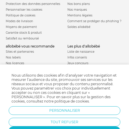
Protection des données personnelles
Nos bons plans
Personnaliser les cookies
Nos marques
Politique de cookies
Mentions légales
Modes de livraison
Comment se protéger du phishing ?
Moyens de paiement
Soldes allobébé
Garantie stock & produit
Satisfait ou remboursé
allobébé vous recommande
les plus d'allobébé
Sites et partenaires
Liste de naissance
Nos labels
Infos conseils
Nos licences
Jeux concours
Valise de maternité
Besoin d'aide ?
Parrainage
Nous utilisons des cookies afin d’analyser votre navigation et
FAQ
mesurer l’audience du site, promouvoir ses services sur les
Paiement sécurisé
réseaux sociaux et vous proposer du contenu personnalisé.
Vous pouvez paramétrer vos choix pour individuellement
accepter ou non ces cookies en cliquant sur «
PERSONNALISER ». Pour en savoir plus sur la gestion des
Charte qualité
cookies, consultez notre
politique de cookies
.
PERSONNALISER
TOUT REFUSER