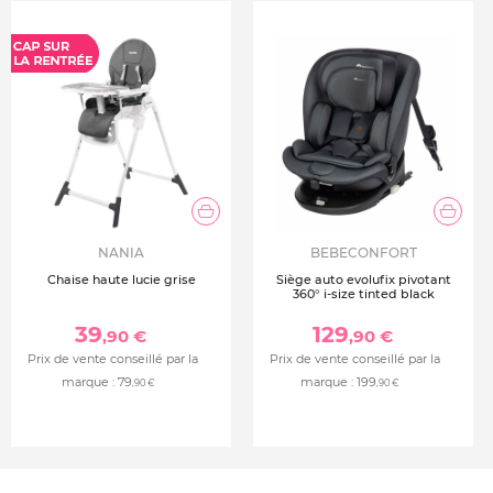
NANIA
BEBECONFORT
Chaise haute lucie grise
Siège auto evolufix pivotant
360° i-size tinted black
39
129
,90 €
,90 €
Prix de vente conseillé par la
Prix de vente conseillé par la
marque :
79
marque :
199
,90 €
,90 €