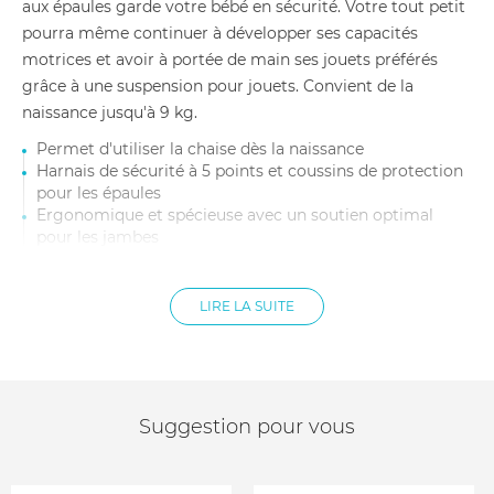
aux épaules garde votre bébé en sécurité. Votre tout petit
pourra même continuer à développer ses capacités
motrices et avoir à portée de main ses jouets préférés
grâce à une suspension pour jouets. Convient de la
naissance jusqu'à 9 kg.
Permet d'utiliser la chaise dès la naissance
Harnais de sécurité à 5 points et coussins de protection
pour les épaules
Ergonomique et spécieuse avec un soutien optimal
pour les jambes
Convient de la naissance jusqu'à 9 kg
Offre un nid douillet à votre bébé tout en lui laissant sa
liberté de mouvement.
LIRE LA SUITE
2 positions d'assise pour le confort de bébé, avec un
angle ajustable d'une seule main
Indicateurs rouges et verts qui permettent de s'assurer
que le siège est correctement installé sur la chaise Tripp
Trapp®
Suggestion pour vous
Percé pour une circulation optimale de l'air
Facile à utiliser, aucun outil n'est nécessaire pour
l'attacher ou le retirer de la chaise