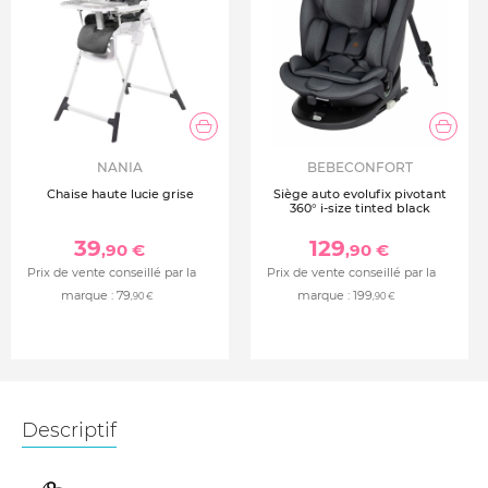
NANIA
BEBECONFORT
Chaise haute lucie grise
Siège auto evolufix pivotant
360° i-size tinted black
39
129
,90 €
,90 €
Prix de vente conseillé par la
Prix de vente conseillé par la
marque :
79
marque :
199
,90 €
,90 €
Descriptif