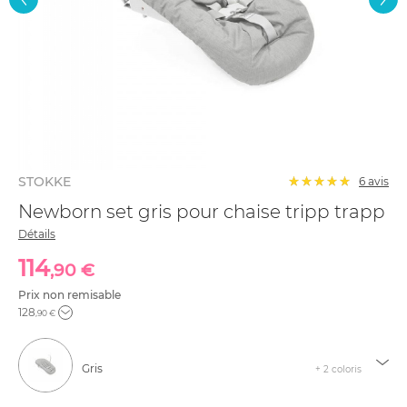
STOKKE
6
avis
Newborn set gris pour chaise tripp trapp
Détails
114
,90 €
Prix non remisable
128
,90 €
Gris
+ 2 coloris