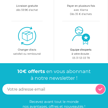
Livraison gratuite
Payer en plusieurs fois
dès 59.9€ d'achat
avec Klarna
Dès 35 € d'achats
Changer d'avis
Equipe d'experts
satisfait ou remboursé
à votre écoute :
05 31 53 03 78
10€ offerts
en vous abonnant
à notre newsletter !
Recevez avant tout le monde
nos avantages, offres et nouveautés !