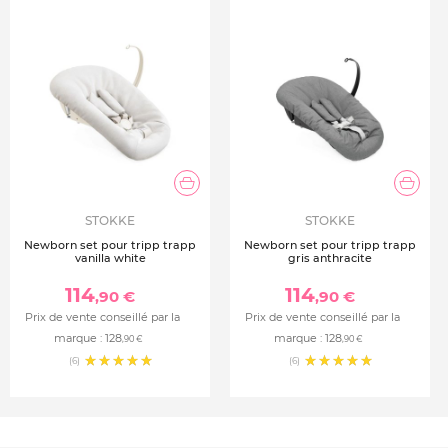
Le rembourrage peut être retiré et lavé en machine.
S'adapte à toutes les chaises Tripp Trapp® fabriquées
après mai 2003
STOKKE
STOKKE
Newborn set pour tripp trapp
Newborn set pour tripp trapp
vanilla white
gris anthracite
114
114
,90 €
,90 €
Prix de vente conseillé par la
Prix de vente conseillé par la
marque :
128
marque :
128
,90 €
,90 €
(6)
(6)