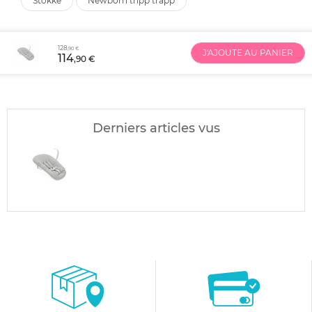
stokke
newborn tripp trapp
128
,90 €
J'AJOUTE AU PANIER
114
,90 €
Derniers articles vus