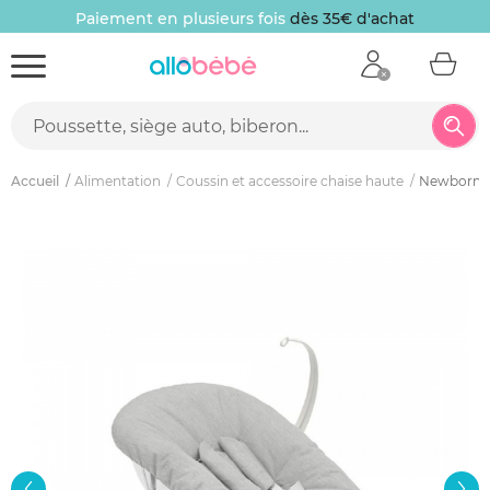
Paiement en plusieurs fois
dès 35€ d'achat
Accueil
Alimentation
Coussin et accessoire chaise haute
Newborn se