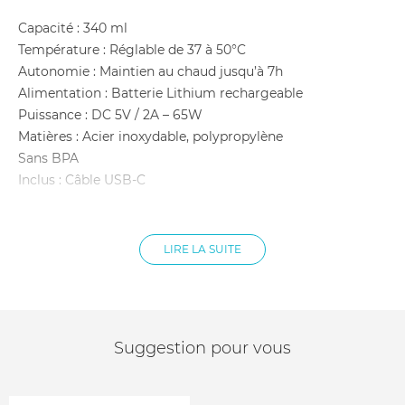
Capacité : 340 ml
Température : Réglable de 37 à 50°C
Autonomie : Maintien au chaud jusqu’à 7h
Alimentation : Batterie Lithium rechargeable
Puissance : DC 5V / 2A – 65W
Matières : Acier inoxydable, polypropylène
Sans BPA
Inclus : Câble USB-C
Boîte doseuse :
LIRE LA SUITE
Compartiments : 4
Dimensions : 22 x 9 x 9 cm
Matière : Polypropylène
Utilisation : Lave-vaisselle, micro-ondes, stérilisateur
Fermeture : Hermétique
Suggestion pour vous
Garantie