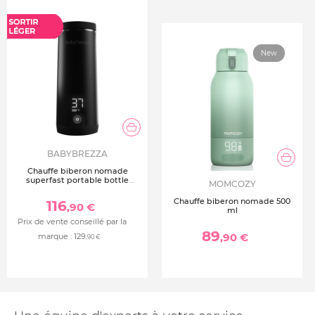
New
BABYBREZZA
Chauffe biberon nomade
superfast portable bottle
MOMCOZY
warmer noir
Chauffe biberon nomade 500
116
,90 €
ml
Prix de vente conseillé par la
89
,90 €
marque :
129
,90 €