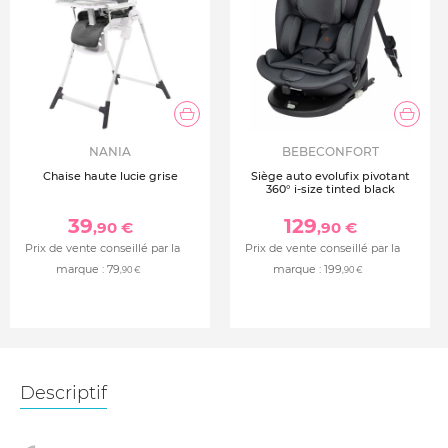
NANIA
BEBECONFORT
Chaise haute lucie grise
Siège auto evolufix pivotant
360° i-size tinted black
39
129
,90 €
,90 €
Prix de vente conseillé par la
Prix de vente conseillé par la
marque :
79
marque :
199
,90 €
,90 €
Descriptif