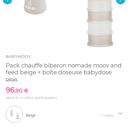
BABYMOOV
Pack chauffe biberon nomade moov and
feed beige + boîte doseuse babydose
Détails
96
,90 €
dont
0
d'éco-participation
,07 €
Beige
+ 1 coloris