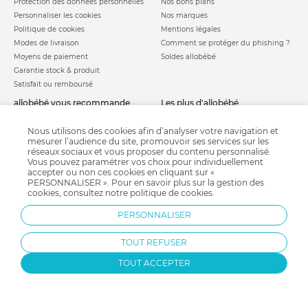
Protection des données personnelles
Nos bons plans
Personnaliser les cookies
Nos marques
Politique de cookies
Mentions légales
Modes de livraison
Comment se protéger du phishing ?
Moyens de paiement
Soldes allobébé
Garantie stock & produit
Satisfait ou remboursé
allobébé vous recommande
les plus d'allobébé
Sites et partenaires
Liste de naissance
Nos labels
Infos conseils
Nous utilisons des cookies afin d’analyser votre navigation et
mesurer l’audience du site, promouvoir ses services sur les
Nos licences
Jeux concours
réseaux sociaux et vous proposer du contenu personnalisé.
Valise de maternité
Besoin d'aide ?
Vous pouvez paramétrer vos choix pour individuellement
Parrainage
accepter ou non ces cookies en cliquant sur «
FAQ
PERSONNALISER ». Pour en savoir plus sur la gestion des
Paiement sécurisé
cookies, consultez notre
politique de cookies
.
PERSONNALISER
Charte qualité
TOUT REFUSER
TOUT ACCEPTER