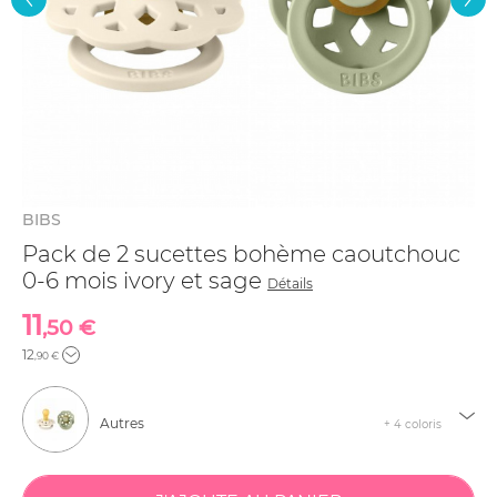
BIBS
Pack de 2 sucettes bohème caoutchouc
0-6 mois ivory et sage
Détails
11
,50 €
12
,90 €
Autres
+ 4 coloris