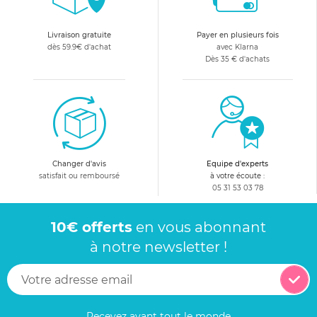
Livraison gratuite
Payer en plusieurs fois
dès 59.9€ d'achat
avec Klarna
Dès 35 € d'achats
Changer d'avis
Equipe d'experts
satisfait ou remboursé
à votre écoute :
05 31 53 03 78
10€ offerts
en vous abonnant
à notre newsletter !
Recevez avant tout le monde