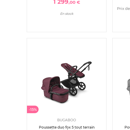
1 299
,00 €
Prix de
En stock
-15%
BUGABOO
Poussette duo fox 5 tout terrain
Pou