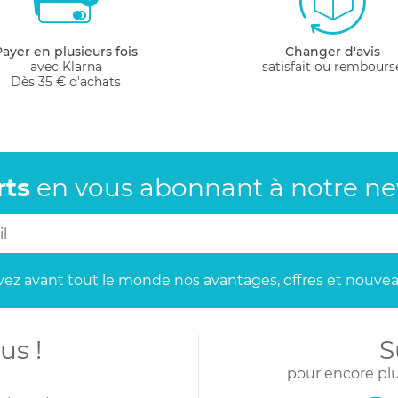
Payer en plusieurs fois
Changer d'avis
avec Klarna
satisfait ou rembours
Dès 35 € d'achats
rts
en vous abonnant
à notre new
ez avant tout le monde
nos avantages, offres et nouvea
us !
S
pour encore plu