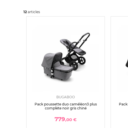
12
art
icles
BUGABOO
Pack poussette duo caméléon3 plus
Pack
complète noir gris chiné
779
,00 €