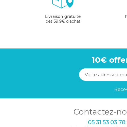
Livraison gratuite
dès 59.9€ d'achat
10€ offe
Recev
Contactez-no
05 31 53 03 78