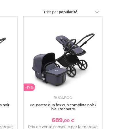
Trier
par
popularité
-17%
BUGABOO
s noir
Poussette duo fox cub complète noir /
bleu tonnerre
689
,00 €
marque :
Prix de vente conseillé par la marque :