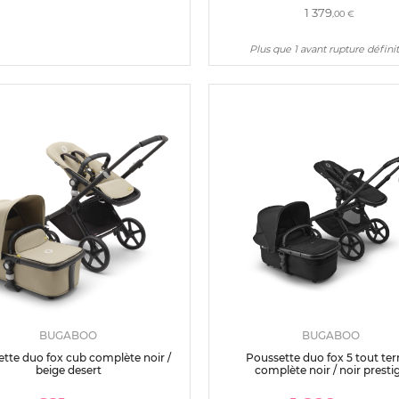
1 379
,00 €
Plus que 1 avant rupture définit
BUGABOO
BUGABOO
tte duo fox cub complète noir /
Poussette duo fox 5 tout ter
beige desert
complète noir / noir presti