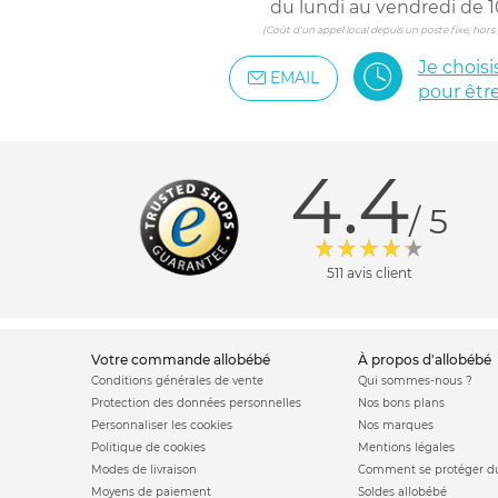
du lundi au vendredi de 1
(Coût d'un appel local depuis un poste fixe, hor
Je chois
EMAIL
pour êtr
4.4
/ 5
511 avis client
votre commande allobébé
à propos d'allobébé
Conditions générales de vente
Qui sommes-nous ?
Protection des données personnelles
Nos bons plans
Personnaliser les cookies
Nos marques
Politique de cookies
Mentions légales
Modes de livraison
Comment se protéger du
Moyens de paiement
Soldes allobébé