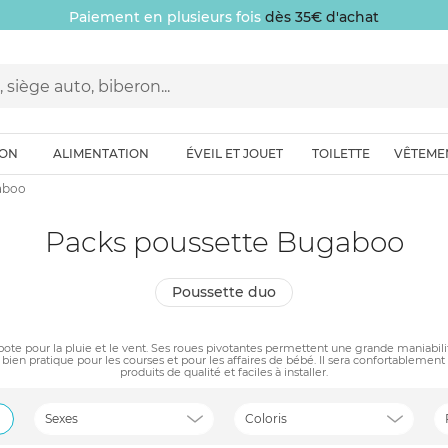
Paiement en plusieurs fois
dès 35€ d'achat
ION
ALIMENTATION
ÉVEIL ET JOUET
TOILETTE
VÊTEME
aboo
Packs poussette Bugaboo
poussette duo
pote pour la pluie et le vent. Ses roues pivotantes permettent une grande maniabilit
ien pratique pour les courses et pour les affaires de bébé. Il sera confortablement 
produits de qualité et faciles à installer.
Sexes
Coloris