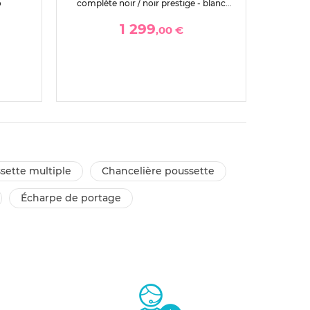
o
complète noir / noir prestige - blanc
brume
1 299
,00 €
ssette multiple
chancelière poussette
écharpe de portage