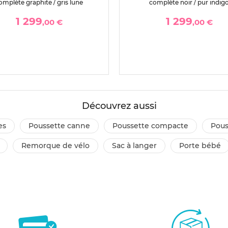
omplète graphite / gris lune
complète noir / pur indig
1 299
1 299
,00 €
,00 €
Découvrez aussi
es
poussette canne
poussette compacte
pou
remorque de vélo
sac à langer
porte bébé