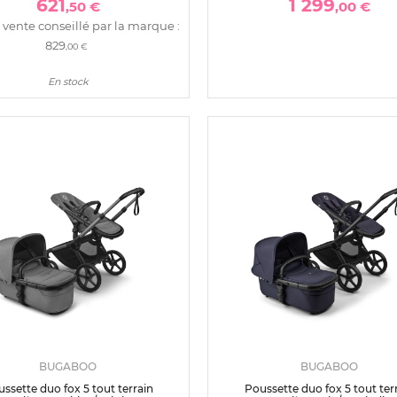
621
1 299
,50 €
,00 €
 vente conseillé par la marque :
829
,00 €
En stock
BUGABOO
BUGABOO
ssette duo fox 5 tout terrain
Poussette duo fox 5 tout ter