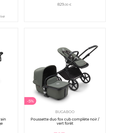
829
,00 €
ive
-5%
BUGABOO
rain
Poussette duo fox cub complète noir /
ge
vert forêt