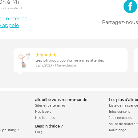
0h à 17h
s coût opérateur)
is un créneau
Partagez-nous 
e appelé
très joli produit conforme à mes attentes
29/12/2023 - Marie-claude
allobébé vous recommande
les plus d'allo
Sites et partenaires
Liste de naissance
Nos labels
Infos conseils
Nos licences
Jeux concours
Valise de maternit
Besoin d'aide ?
 phishing ?
Parrainage
FAQ