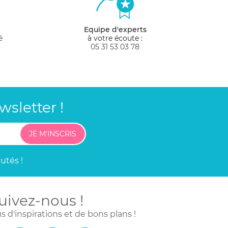
Equipe d'experts
é
à votre écoute :
05 31 53 03 78
sletter !
JE M'INSCRIS
utés !
uivez-nous !
s d'inspirations
et de bons plans !