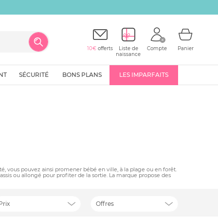
10€
offerts
Liste de
Compte
Panier
naissance
NT
SÉCURITÉ
BONS PLANS
LES IMPARFAITS
é, vous pouvez ainsi promener bébé en ville, à la plage ou en forêt.
assis ou allongé pour profiter de la sortie. La marque propose des
Prix
Offres