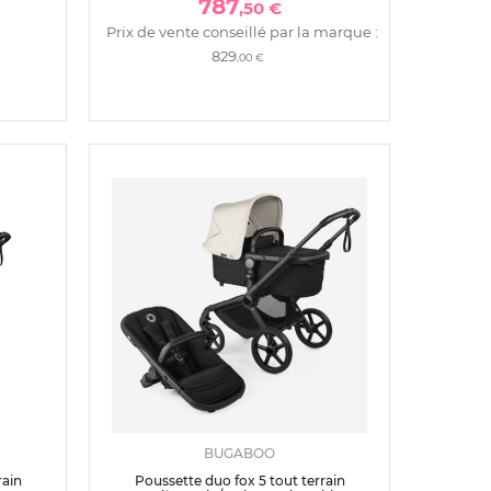
787
,50 €
Prix de vente conseillé par la marque :
829
,00 €
BUGABOO
rain
Poussette duo fox 5 tout terrain