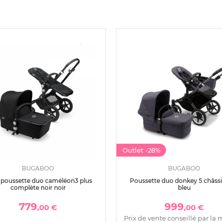
Outlet
-28%
BUGABOO
BUGABOO
 poussette duo caméléon3 plus
Poussette duo donkey 5 châssi
complète noir noir
bleu
779
999
,00 €
,00 €
Prix de vente conseillé par la 