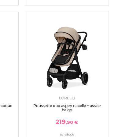
LORELLI
+ coque
Poussette duo aspen nacelle + assise
beige
219
,90 €
En stock