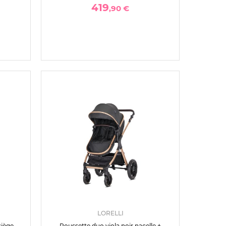
419
,90 €
LORELLI
siège
Poussette duo viola noir nacelle +