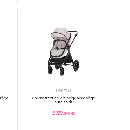
LORELLI
siège
Poussette trio viola beige avec siège
auto spirit
339
,90 €