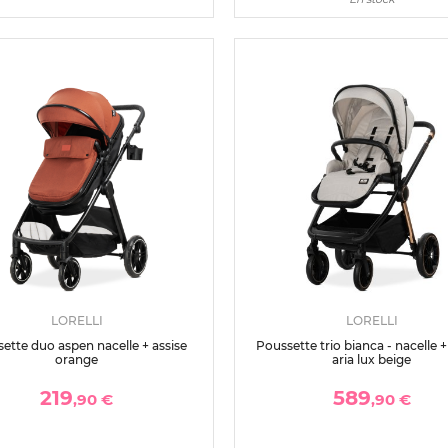
LORELLI
LORELLI
ette duo aspen nacelle + assise
Poussette trio bianca - nacelle 
orange
aria lux beige
219
589
,90 €
,90 €