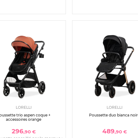
LORELLI
LORELLI
oussette trio aspen coque +
Poussette duo bianca noir
accessoires orange
296
489
,90 €
,90 €