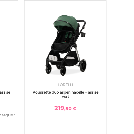
LORELLI
assise
Poussette duo aspen nacelle + assise
vert
219
,90 €
marque :