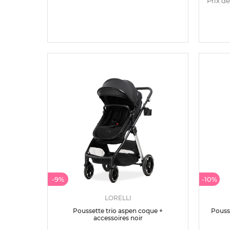
Prix de
-9%
-10%
LORELLI
Poussette trio aspen coque +
Pousse
accessoires noir