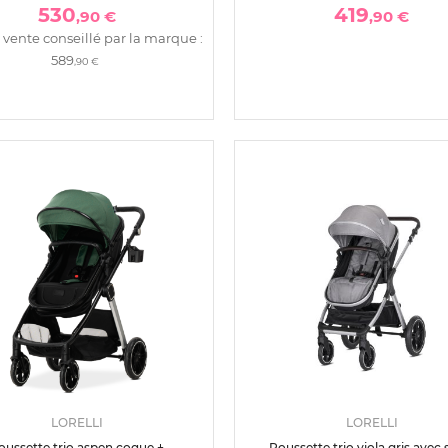
530
419
,90 €
,90 €
 vente conseillé par la marque :
589
,90 €
LORELLI
LORELLI
oussette trio aspen coque +
Poussette trio viola gris avec 