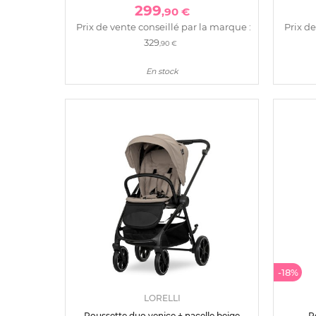
299
,90 €
Prix de vente conseillé par la marque :
Prix de
329
,90 €
En stock
-18%
LORELLI
Poussette duo venice + nacelle beige
P