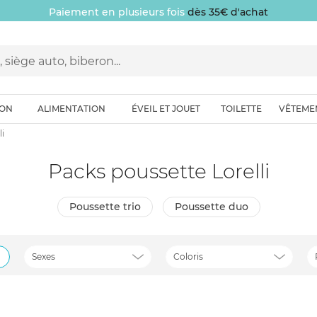
10 € offerts
sur votre première commande
ION
ALIMENTATION
ÉVEIL ET JOUET
TOILETTE
VÊTEME
i
Packs poussette Lorelli
poussette trio
poussette duo
Sexes
Coloris