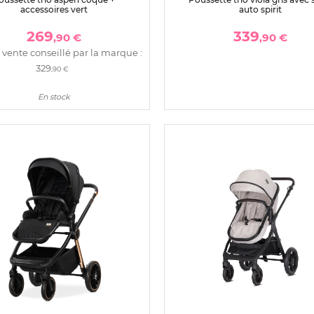
accessoires vert
auto spirit
269
339
,90 €
,90 €
 vente conseillé par la marque :
329
,90 €
En stock