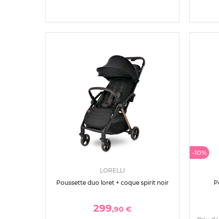
-10%
LORELLI
Poussette duo loret + coque spirit noir
P
299
,90 €