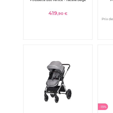
419
,90 €
Prix de
-15%