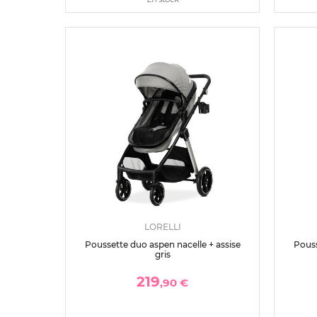
LORELLI
Poussette duo aspen nacelle + assise
Pouss
gris
219
,90 €