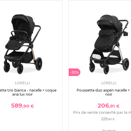
-10%
LORELLI
LORELLI
tte trio bianca - nacelle + coque
Poussette duo aspen nacelle + 
aria lux noir
noir
589
206
,90 €
,91 €
Prix de vente conseillé par la 
229
,90 €
En stock