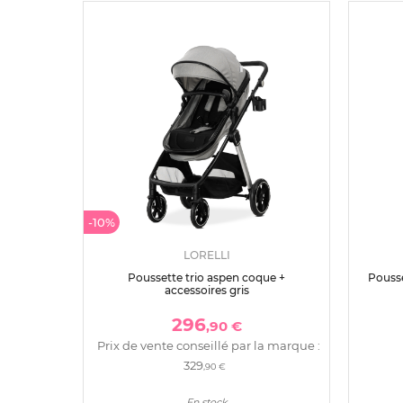
-10%
LORELLI
Poussette trio aspen coque +
Pousse
accessoires gris
296
,90 €
Prix de vente conseillé par la marque :
329
,90 €
En stock