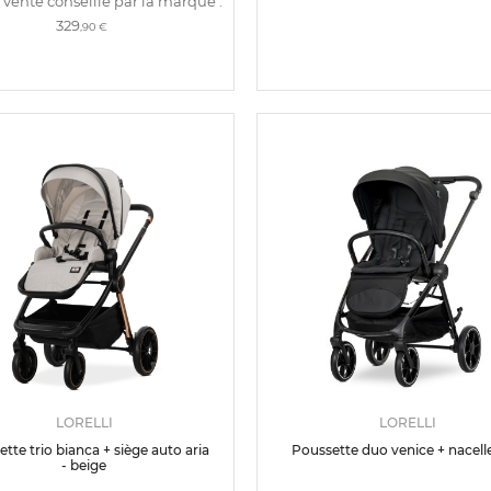
 vente conseillé par la marque :
329
,90 €
LORELLI
LORELLI
tte trio bianca + siège auto aria
Poussette duo venice + nacelle
- beige