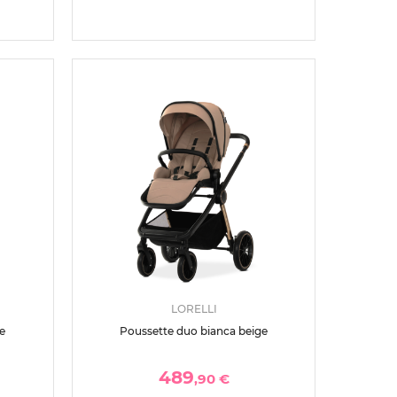
LORELLI
e
Poussette duo bianca beige
489
,90 €