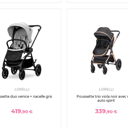
LORELLI
LORELLI
sette duo venice + nacelle gris
Poussette trio viola noir avec 
auto spirit
419
339
,90 €
,90 €