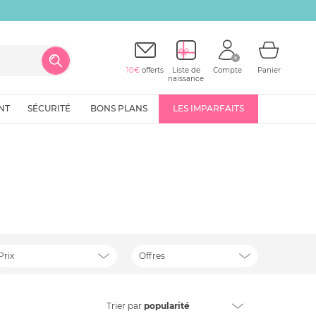
10€
offerts
Liste de
Compte
Panier
naissance
NT
SÉCURITÉ
BONS PLANS
LES IMPARFAITS
Prix
Offres
Trier
par
popularité