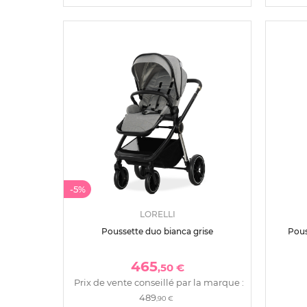
-5%
LORELLI
Poussette duo bianca grise
Pous
465
,50 €
Prix de vente conseillé par la marque :
489
,90 €