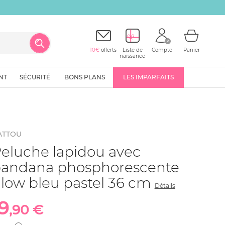
10€
offerts
Liste de
Compte
Panier
naissance
NT
SÉCURITÉ
BONS PLANS
LES IMPARFAITS
ATTOU
eluche lapidou avec
andana phosphorescente
low bleu pastel 36 cm
Détails
19
,90 €