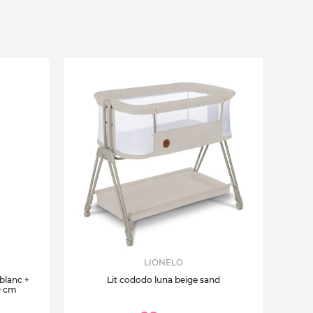
LIONELO
 blanc +
Lit cododo luna beige sand
0 cm