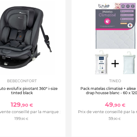
BEBECONFORT
TINEO
uto evolufix pivotant 360° i-size
Pack matelas climatisé + alèse
tinted black
drap housse blanc - 60 x 12
129
49
,90 €
,90 €
 vente conseillé par la marque :
Prix de vente conseillé par la
199
59
,90 €
,90 €