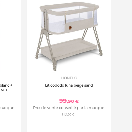
LIONELO
 blanc +
Lit cododo luna beige sand
0 cm
99
,90 €
 marque :
Prix de vente conseillé par la marque :
119
,90 €