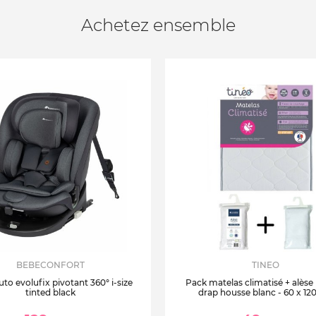
Achetez ensemble
BEBECONFORT
TINEO
uto evolufix pivotant 360° i-size
Pack matelas climatisé + alèse
tinted black
drap housse blanc - 60 x 12