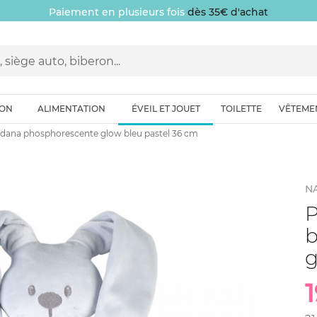
Paiement en plusieurs fois
dès 35€ d'achat
ION
ALIMENTATION
ÉVEIL ET JOUET
TOILETTE
VÊTEME
ndana phosphorescente glow bleu pastel 36 cm
N
P
b
g