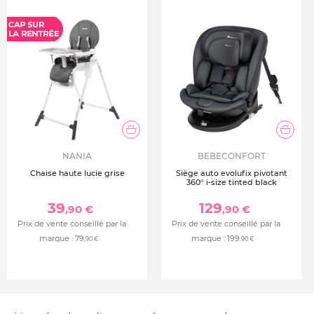
NANIA
BEBECONFORT
Chaise haute lucie grise
Siège auto evolufix pivotant
360° i-size tinted black
39
129
,90 €
,90 €
Prix de vente conseillé par la
Prix de vente conseillé par la
marque :
79
marque :
199
,90 €
,90 €