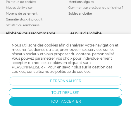
Politique de cookies
Mentions légales
Modes de livraison
Comment se protéger du phishing ?
Moyens de paiement
Soldes allobébé
Garantie stock & produit
Satisfait ou remboursé
allobébé vous recommande
les plus d'allobébé
Sites et partenaires
Liste de naissance
Nos labels
Infos conseils
Nous utilisons des cookies afin d’analyser votre navigation et
mesurer l’audience du site, promouvoir ses services sur les
Nos licences
Jeux concours
réseaux sociaux et vous proposer du contenu personnalisé.
Valise de maternité
Besoin d'aide ?
Vous pouvez paramétrer vos choix pour individuellement
Parrainage
accepter ou non ces cookies en cliquant sur «
FAQ
PERSONNALISER ». Pour en savoir plus sur la gestion des
Paiement sécurisé
cookies, consultez notre
politique de cookies
.
PERSONNALISER
Charte qualité
TOUT REFUSER
TOUT ACCEPTER
Protection par reCAPTCHA