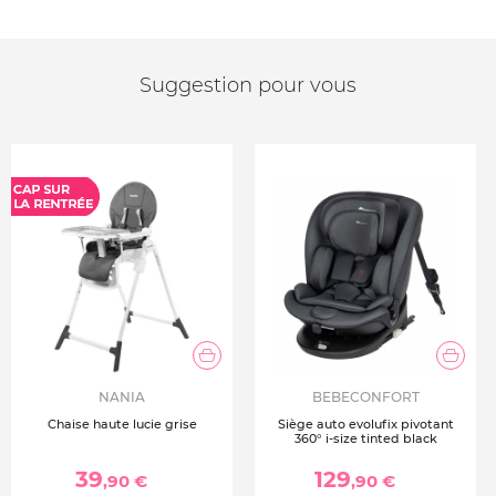
Suggestion pour vous
NANIA
BEBECONFORT
Chaise haute lucie grise
Siège auto evolufix pivotant
360° i-size tinted black
39
129
,90 €
,90 €