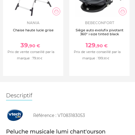
NANIA
BEBECONFORT
Chaise haute lucie grise
Siège auto evolufix pivotant
360° i-size tinted black
39
129
,90 €
,90 €
Prix de vente conseillé par la
Prix de vente conseillé par la
marque :
79
marque :
199
,90 €
,90 €
Descriptif
Référence :
VT083183053
Peluche musicale lumi chant'ourson