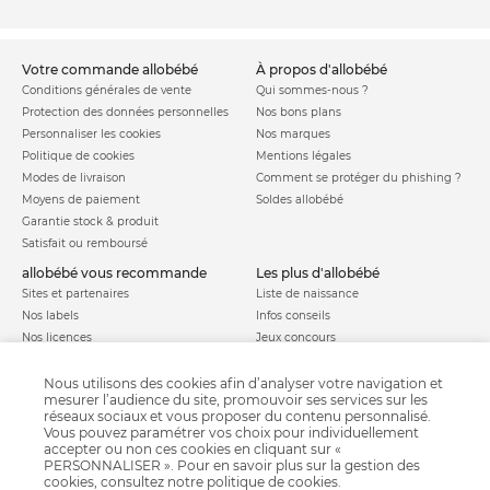
votre commande allobébé
à propos d'allobébé
Conditions générales de vente
Qui sommes-nous ?
Protection des données personnelles
Nos bons plans
Personnaliser les cookies
Nos marques
Politique de cookies
Mentions légales
Modes de livraison
Comment se protéger du phishing ?
Moyens de paiement
Soldes allobébé
Garantie stock & produit
Satisfait ou remboursé
allobébé vous recommande
les plus d'allobébé
Sites et partenaires
Liste de naissance
Nos labels
Infos conseils
Nos licences
Jeux concours
Valise de maternité
Besoin d'aide ?
Parrainage
Nous utilisons des cookies afin d’analyser votre navigation et
FAQ
mesurer l’audience du site, promouvoir ses services sur les
Paiement sécurisé
réseaux sociaux et vous proposer du contenu personnalisé.
Vous pouvez paramétrer vos choix pour individuellement
accepter ou non ces cookies en cliquant sur «
PERSONNALISER ». Pour en savoir plus sur la gestion des
Charte qualité
cookies, consultez notre
politique de cookies
.