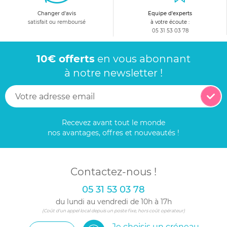
Changer d'avis
Equipe d'experts
satisfait ou remboursé
à votre écoute :
05 31 53 03 78
10€ offerts
en vous abonnant
à notre newsletter !
Recevez avant tout le monde
nos avantages, offres et nouveautés !
Contactez-nous !
05 31 53 03 78
du lundi au vendredi de 10h à 17h
(Coût d'un appel local depuis un poste fixe, hors coût opérateur)
Je choisis un créneau