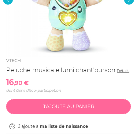
VTECH
Peluche musicale lumi chant'ourson
Détails
16
,90 €
dont
0
d'éco-participation
,05 €
J'ajoute à
ma liste de naissance