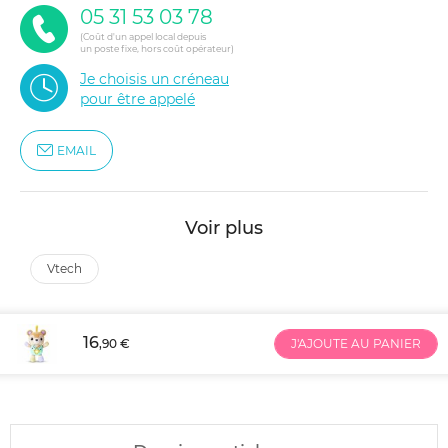
05 31 53 03 78
(Coût d'un appel local depuis
un poste fixe, hors coût opérateur)
Je choisis un créneau
pour être appelé
EMAIL
Voir plus
vtech
16
,90 €
J'AJOUTE AU PANIER