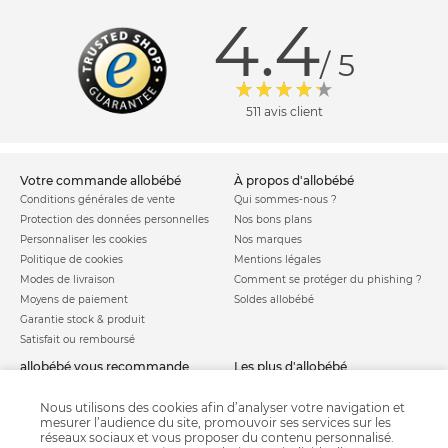
4.4
/ 5
511 avis client
votre commande allobébé
à propos d'allobébé
Conditions générales de vente
Qui sommes-nous ?
Protection des données personnelles
Nos bons plans
Personnaliser les cookies
Nos marques
Politique de cookies
Mentions légales
Modes de livraison
Comment se protéger du phishing ?
Moyens de paiement
Soldes allobébé
Garantie stock & produit
Satisfait ou remboursé
allobébé vous recommande
les plus d'allobébé
Sites et partenaires
Liste de naissance
Nos labels
Infos conseils
Nous utilisons des cookies afin d’analyser votre navigation et
mesurer l’audience du site, promouvoir ses services sur les
Nos licences
Jeux concours
réseaux sociaux et vous proposer du contenu personnalisé.
Valise de maternité