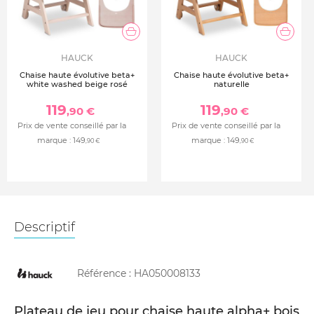
HAUCK
HAUCK
Chaise haute évolutive beta+
Chaise haute évolutive beta+
white washed beige rosé
naturelle
119
119
,90 €
,90 €
Prix de vente conseillé par la
Prix de vente conseillé par la
marque :
149
marque :
149
,90 €
,90 €
Descriptif
Référence :
HA050008133
Plateau de jeu pour chaise haute alpha+ bois